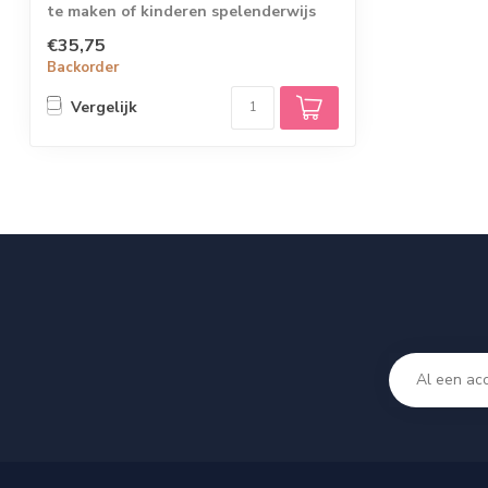
te maken of kinderen spelenderwijs
kennis te ...
€35,75
Backorder
Vergelijk