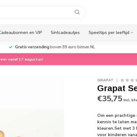
Cadeaubonnen en VIP
Sintcadeautjes
Speeltips per leeftijd
Gratis verzending
boven 89 euro binnen NL
eer vanaf 17 augustus!
GRAPAT
Grapat S
€35,75
Incl. bt
Om een prachtige 
kennis te laten m
kleuren.Set met 3 
voor kinderen van