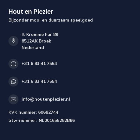
Hout en Plezier
Bijzonder mooi en duurzaam speelgoed
It Kromme Far 89
8512AK Broek
Nederland
+31 6 83 41 7554
+31 6 83 41 7554
info@houtenplezier.nl
KVK nummer:
60682744
btw-nummer:
NL001655282B86