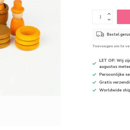
Bestel gerus
Toevoegen om te ver
LET OP: Wij zi
augustus metee
Persoonlijke se
Gratis verzend
Worldwide shi