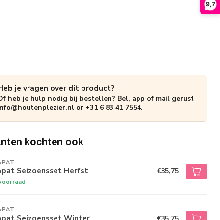
9,7
Heb je vragen over dit product?
Of heb je hulp nodig bij bestellen? Bel, app of mail gerust
info@houtenplezier.nl
or
+31 6 83 41 7554
.
anten kochten ook
APAT
apat Seizoensset Herfst
€35,75
voorraad
APAT
apat Seizoensset Winter
€35,75