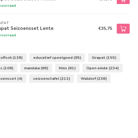
voorraad
APAT
apat Seizoensset Lente
€35,75
voorraad
ofisch
(138)
educatief speelgoed
(95)
Grapat
(155)
ts
(108)
mandala
(86)
Nins
(61)
Open einde
(234)
zoensset
(4)
seizoenstafel
(212)
Waldorf
(238)