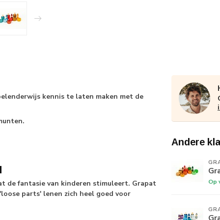
pelenderwijs kennis te laten maken met de
 munten.
Andere kl
GR
d
Gr
Op 
 de fantasie van kinderen stimuleert. Grapat
loose parts' lenen zich heel goed voor
GR
Gr