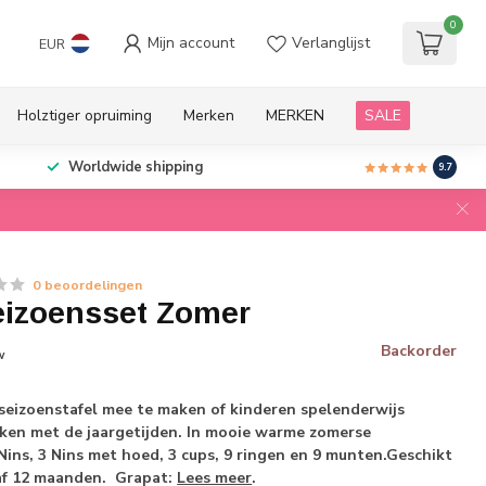
0
Mijn account
Verlanglijst
EUR
Holztiger opruiming
Merken
MERKEN
SALE
Worldwide shipping
9.7
0 beoordelingen
eizoensset Zomer
Backorder
w
seizoenstafel mee te maken of kinderen spelenderwijs
aken met de jaargetijden. In mooie warme zomerse
Nins, 3 Nins met hoed, 3 cups, 9 ringen en 9 munten.Geschikt
af 12 maanden. Grapat:
Lees meer
.