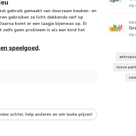
ieu
Op 
enkel gebruik gemaakt van duurzaam beuken- en
en gebruiken ze licht dekkende verf op
GR
Daarna komt er een laagje bijenwas op. Er
Gr
 zelfs geen probleem is als een kind het
Op 
ten speelgoed
.
antropos
loose par
sei
eview achter, help anderen en win leuke prijzen!