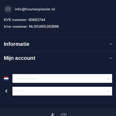
info@houtenplezier.nl
KVK nummer:
60682744
btw-nummer:
NL001655282B86
Informatie
Mijn account
€