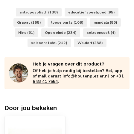
antroposofisch
(138)
educatief speelgoed
(95)
Grapat
(155)
loose parts
(108)
mandala
(86)
Nins
(61)
Open einde
(234)
seizoensset
(4)
seizoenstafel
(212)
Waldorf
(238)
Heb je vragen over dit product?
Of heb je hulp nodig bij bestellen? Bel, app
of mail gerust
info@houtenplezier.nl
or
+31
6 83 41 7554
.
Door jou bekeken