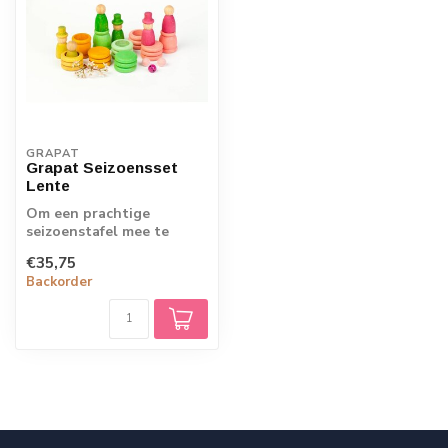
GRAPAT
Grapat Seizoensset
Lente
Om een prachtige
seizoenstafel mee te
maken of kinderen
€35,75
spelenderwijs kennis te ...
Backorder