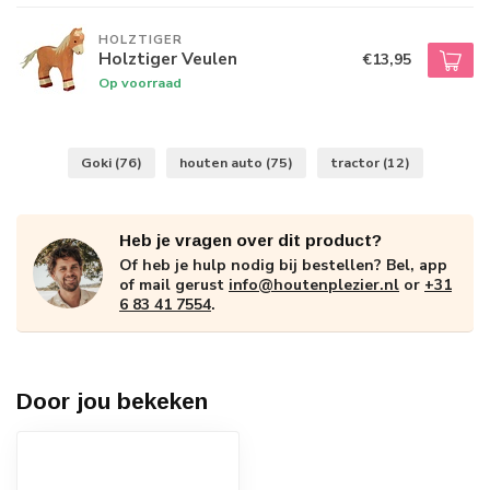
HOLZTIGER
Holztiger Veulen
€13,95
Op voorraad
Goki
(76)
houten auto
(75)
tractor
(12)
Heb je vragen over dit product?
Of heb je hulp nodig bij bestellen? Bel, app
of mail gerust
info@houtenplezier.nl
or
+31
6 83 41 7554
.
Door jou bekeken