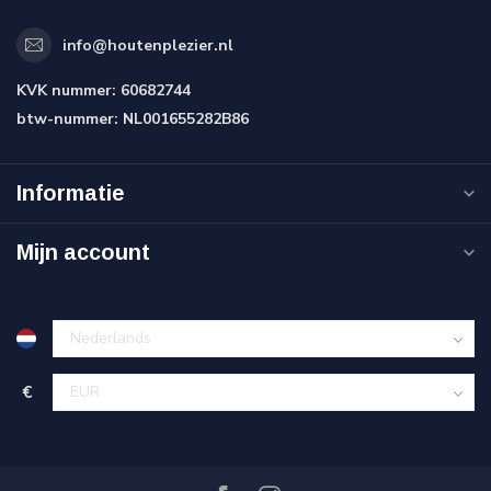
info@houtenplezier.nl
KVK nummer:
60682744
btw-nummer:
NL001655282B86
Informatie
Mijn account
€