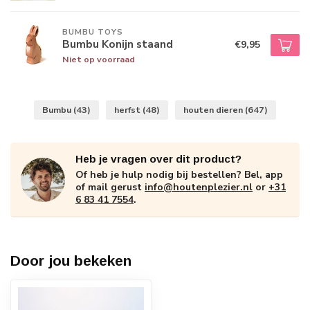
BUMBU TOYS
Bumbu Konijn staand
€9,95
Niet op voorraad
Bumbu
(43)
herfst
(48)
houten dieren
(647)
Heb je vragen over dit product?
Of heb je hulp nodig bij bestellen? Bel, app
of mail gerust
info@houtenplezier.nl
or
+31
6 83 41 7554
.
Door jou bekeken