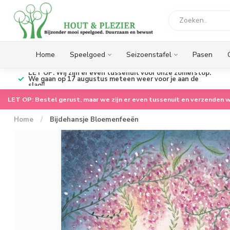
Home
Speelgoed
Seizoenstafel
Pasen
LET OP: Wij zijn er even tussenuit voor onze zomerstop.
We gaan op 17 augustus meteen weer voor je aan de
slag!!
LET OP: Bestel gerust, maar we zijn er even tussenuit en verzenden w
Home
/
Bijdehansje Bloemenfeeën