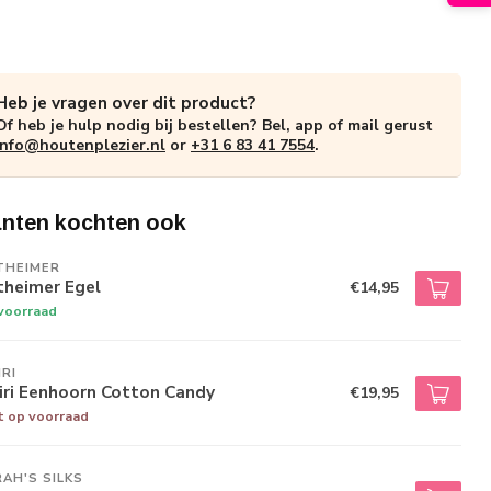
Heb je vragen over dit product?
Of heb je hulp nodig bij bestellen? Bel, app of mail gerust
info@houtenplezier.nl
or
+31 6 83 41 7554
.
anten kochten ook
THEIMER
theimer Egel
€14,95
voorraad
IRI
iri Eenhoorn Cotton Candy
€19,95
t op voorraad
AH'S SILKS