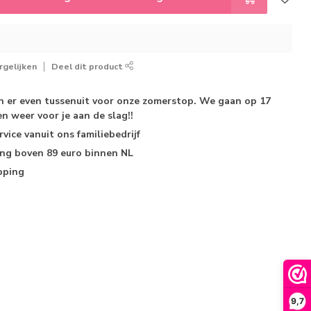
gelijken
Deel dit product
jn er even tussenuit voor onze zomerstop. We gaan op 17
n weer voor je aan de slag!!
rvice
vanuit ons familiebedrijf
ing
boven 89 euro binnen NL
pping
9,7