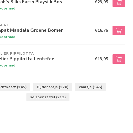
ah's Silks Earth Playsilk Bos
€23,95
voorraad
APAT
apat Mandala Groene Bomen
€16,75
voorraad
LIER PIPPILOTTA 
lier Pippilotta Lentefee
€13,95
voorraad
ichtkaart
(145)
Bijdehansje
(126)
kaartje
(145)
seizoenstafel
(212)