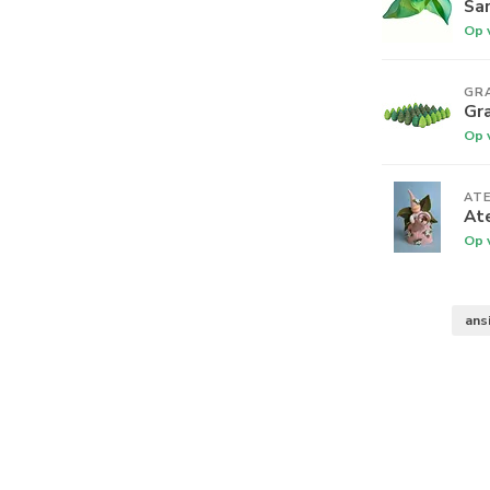
Sar
Op 
GR
Gr
Op 
ATE
Ate
Op 
ans