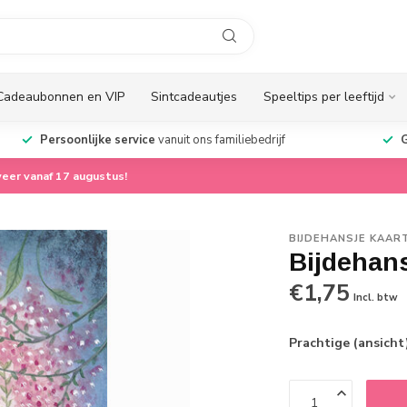
Cadeaubonnen en VIP
Sintcadeautjes
Speeltips per leeftijd
Persoonlijke service
vanuit ons familiebedrijf
G
eer vanaf 17 augustus!
BIJDEHANSJE KAAR
Bijdehan
€1,75
Incl. btw
Prachtige (ansicht