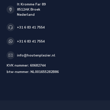
It Kromme Far 89
8512AK Broek
Nederland
+31 6 83 41 7554
+31 6 83 41 7554
info@houtenplezier.nl
KVK nummer:
60682744
btw-nummer:
NL001655282B86