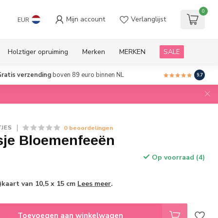
0
Mijn account
Verlanglijst
EUR
Holztiger opruiming
Merken
MERKEN
SALE
ratis verzending
boven 89 euro binnen NL
9.7
0 beoordelingen
TJES
sje Bloemenfeeën
Op voorraad (4)
)kaart van 10,5 x 15 cm
Lees meer
.
Toevoegen aan winkelwagen