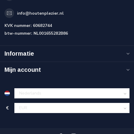
info@houtenplezier.nl
KVK nummer:
60682744
btw-nummer:
NL001655282B86
Informatie
Mijn account
€