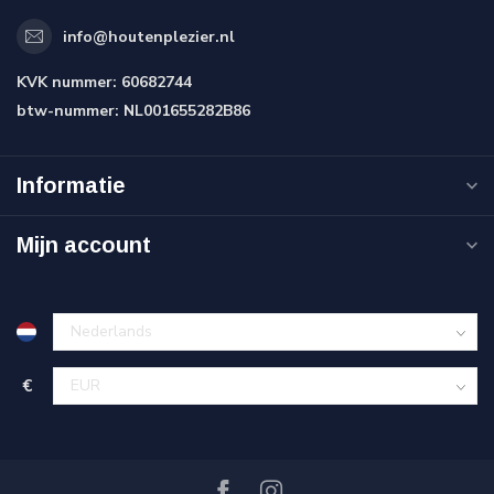
info@houtenplezier.nl
KVK nummer:
60682744
btw-nummer:
NL001655282B86
Informatie
Mijn account
€