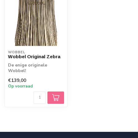
WOBBEL
Wobbel Original Zebra
De enige originele
Wobbel!
Kwaliteitspeelgoed wat
€139,00
uitnodigt tot bewegen,
Op voorraad
Wobbels...