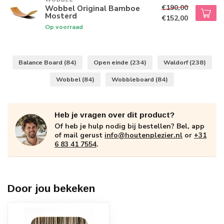
€190,00
Wobbel Original Bamboe
Mosterd
€152,00
Op voorraad
Balance Board
(84)
Open einde
(234)
Waldorf
(238)
Wobbel
(84)
Wobbleboard
(84)
Heb je vragen over dit product?
Of heb je hulp nodig bij bestellen? Bel, app
of mail gerust
info@houtenplezier.nl
or
+31
6 83 41 7554
.
Door jou bekeken