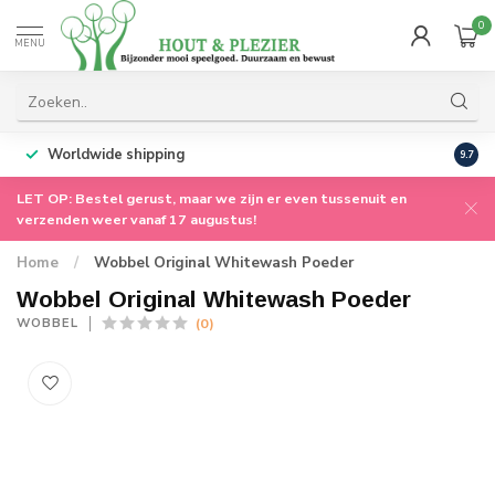
0
MENU
Worldwide shipping
9.7
LET OP: Bestel gerust, maar we zijn er even tussenuit en
verzenden weer vanaf 17 augustus!
Home
/
Wobbel Original Whitewash Poeder
Wobbel Original Whitewash Poeder
(0)
WOBBEL