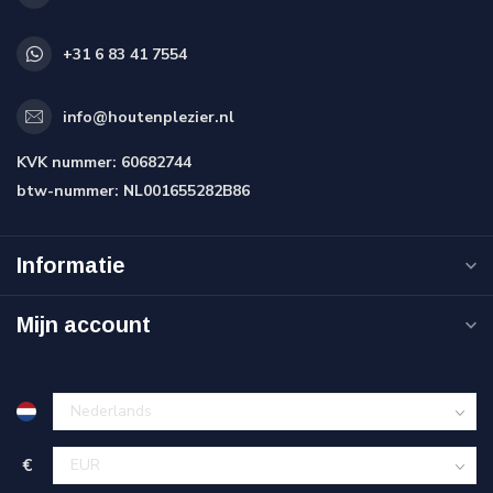
+31 6 83 41 7554
info@houtenplezier.nl
KVK nummer:
60682744
btw-nummer:
NL001655282B86
Informatie
Mijn account
€