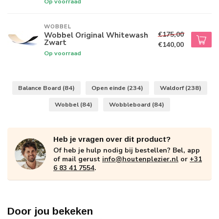
Op voorraad
WOBBEL
€175,00
Wobbel Original Whitewash
Zwart
€140,00
Op voorraad
Balance Board
(84)
Open einde
(234)
Waldorf
(238)
Wobbel
(84)
Wobbleboard
(84)
Heb je vragen over dit product?
Of heb je hulp nodig bij bestellen? Bel, app
of mail gerust
info@houtenplezier.nl
or
+31
6 83 41 7554
.
Door jou bekeken