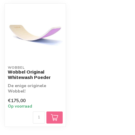
WOBBEL
Wobbel Original
Whitewash Poeder
De enige originele
Wobbel!
Kwaliteitspeelgoed wat
€175,00
uitnodigt tot bewegen,
Op voorraad
Wobbels...