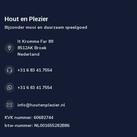
Hout en Plezier
Bijzonder mooi en duurzaam speelgoed
It Kromme Far 89
8512AK Broek
Nederland
+31 6 83 41 7554
+31 6 83 41 7554
info@houtenplezier.nl
KVK nummer:
60682744
btw-nummer:
NL001655282B86