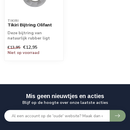
TIKIRI
Tikiri Bijtring Olifant
Deze bijtring van
natuurlijk rubber ligt
heerlijk in de hand.
€12,95
€13,95
Kindjes vinden hem...
Niet op voorraad
Mis geen nieuwtjes en acties
Blijf op de hoogte over onze laatste acties