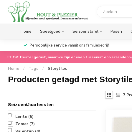
Home
Speelgoed
Seizoenstafel
Pasen
op.
Persoonlijke service
vanuit ons familiebedrijf
LET OP: Bestel gerust, maar we zijn er even tussenuit en verzenden w
Home
/
Tags
/
Storytiles
Producten getagd met Storytil
7
Pr
Seizoen/Jaarfeesten
Lente
(6)
Zomer
(7)
Valentijn
(4)