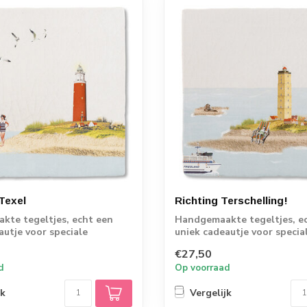
Texel
Richting Terschelling!
te tegeltjes, echt een
Handgemaakte tegeltjes, e
autje voor speciale
uniek cadeautje voor specia
.
momenten.
€27,50
d
Op voorraad
jk
Vergelijk