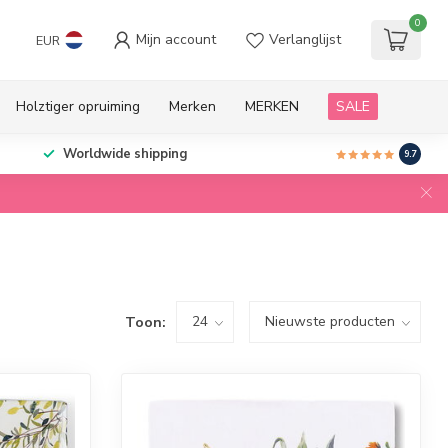
0
Mijn account
Verlanglijst
EUR
Holztiger opruiming
Merken
MERKEN
SALE
Worldwide shipping
9.7
Toon: