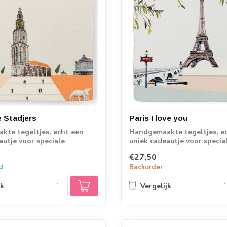
 Stadjers
Paris I love you
te tegeltjes, echt een
Handgemaakte tegeltjes, e
autje voor speciale
uniek cadeautje voor specia
.
momenten.
€27,50
d
Backorder
jk
Vergelijk