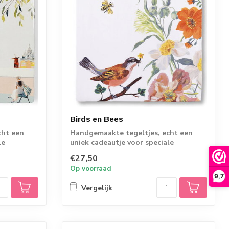
Birds en Bees
cht een
Handgemaakte tegeltjes, echt een
le
uniek cadeautje voor speciale
momenten.
€27,50
Op voorraad
9,7
Vergelijk