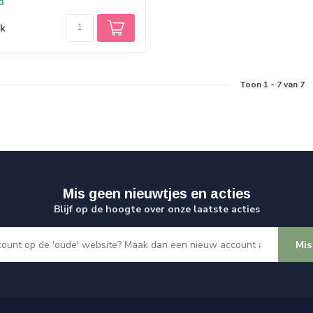
d
jk
Toon
1
-
7
van 7
Mis geen nieuwtjes en acties
Blijf op de hoogte over onze laatste acties
Mis