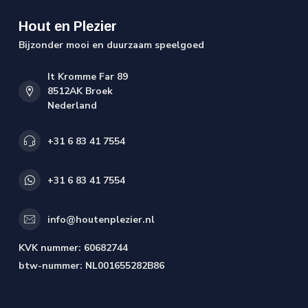
Hout en Plezier
Bijzonder mooi en duurzaam speelgoed
It Kromme Far 89
8512AK Broek
Nederland
+31 6 83 41 7554
+31 6 83 41 7554
info@houtenplezier.nl
KVK nummer:
60682744
btw-nummer:
NL001655282B86