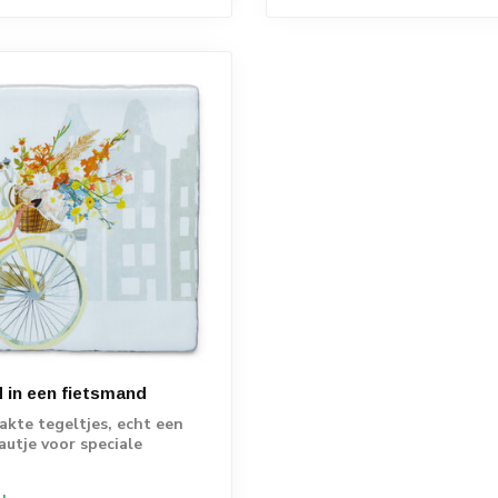
d in een fietsmand
te tegeltjes, echt een
autje voor speciale
.