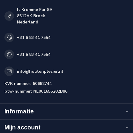
It Kromme Far 89
8512AK Broek
Nederland
+31 6 83 41 7554
+31 6 83 41 7554
info@houtenplezier.nl
KVK nummer:
60682744
btw-nummer:
NL001655282B86
Informatie
Mijn account