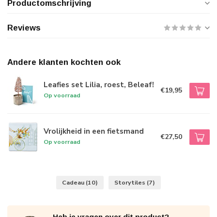
Productomschrijving
Reviews
Andere klanten kochten ook
Leafies set Lilia, roest, Beleaf!
€19,95
Op voorraad
Vrolijkheid in een fietsmand
€27,50
Op voorraad
Cadeau
(10)
Storytiles
(7)
Heb je vragen over dit product?