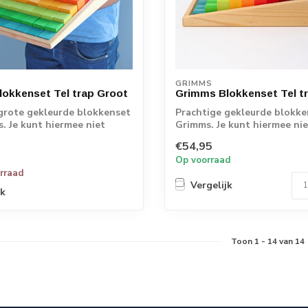
GRIMMS
okkenset Tel trap Groot
Grimms Blokkenset Tel t
grote gekleurde blokkenset
Prachtige gekleurde blokke
. Je kunt hiermee niet
Grimms. Je kunt hiermee nie
..
bouwen ma...
€54,95
Op voorraad
orraad
Vergelijk
jk
Toon
1
-
14
van 14