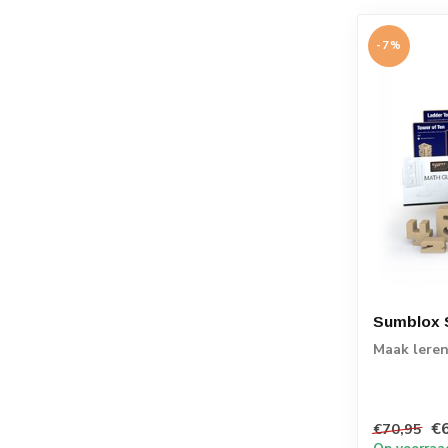
-7%
Sumblox 
Maak leren
€
€70,95