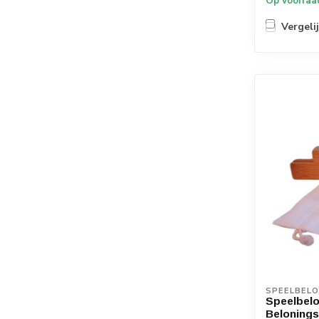
Op voorraa
Vergeli
SPEELBEL
Speelbelo
Beloning