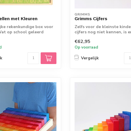
GRIMMS
llen met Kleuren
Grimms Cijfers
ijke rekenkundige box voor
Zelfs voor de kleinste kinde
Wat op school geleerd
cijfers nog niet kennen, is e
...
o...
€62,95
d
Op voorraad
jk
Vergelijk