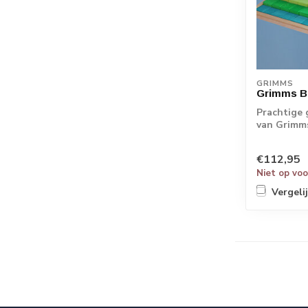
GRIMMS
Grimms Bl
Prachtige 
van Grimms
alleen bou.
€112,95
Niet op vo
Vergeli