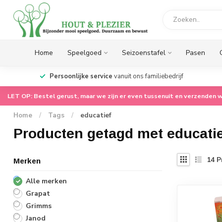
Home
Speelgoed
Seizoenstafel
Pasen
op.
Persoonlijke service
vanuit ons familiebedrijf
LET OP: Bestel gerust, maar we zijn er even tussenuit en verzenden w
Home
/
Tags
/
educatief
Producten getagd met educati
14
P
Merken
Alle merken
Grapat
Grimms
Janod