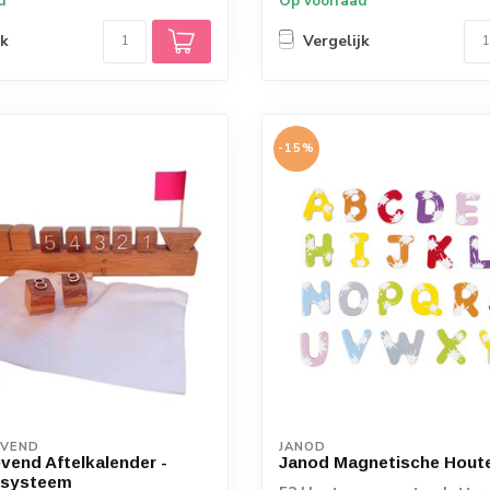
d
Op voorraad
jk
Vergelijk
-15%
OVEND
JANOD
vend Aftelkalender -
Janod Magnetische Houte
ssysteem