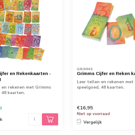
GRIMMS
jfer en Rekenkaarten -
Grimms Cijfer en Reken k
g
Leer tellen en rekenen met
n en rekenen met Grimms
speelgoed, 48 kaarten.
 48 kaarten.
Inhoud: 1x 0, 10, 20, ...
€16,95
d
Niet op voorraad
jk
Vergelijk