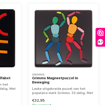
9,7
GRIMMS
lfabet
Grimms Magneetpuzzel In
Beweging
n het
delig. Met
Leuke uitgebreide puzzel van het
populaire merk Grimms. 32-delig. Met
deze houte...
€32,95