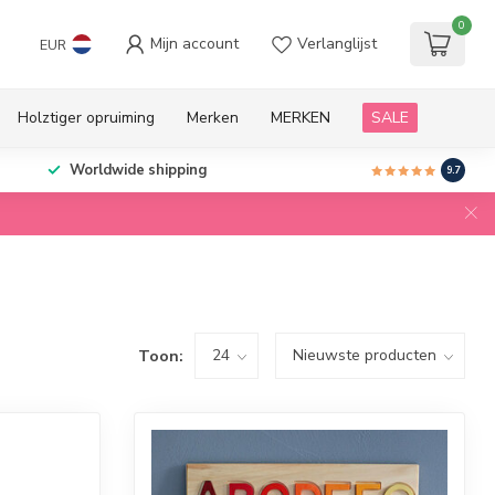
0
Mijn account
Verlanglijst
EUR
Holztiger opruiming
Merken
MERKEN
SALE
Worldwide shipping
9.7
Toon: