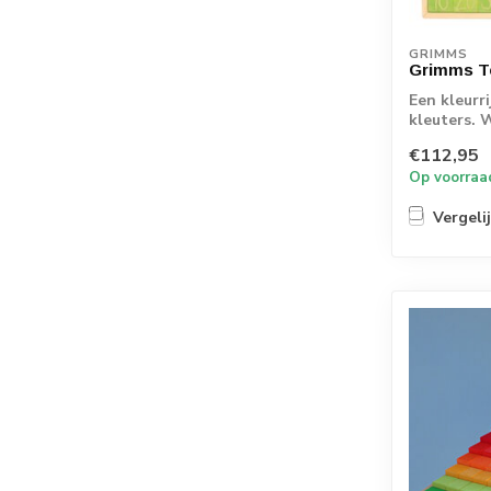
GRIMMS
Grimms Te
Een kleurr
kleuters. 
wordt, kan 
€112,95
Op voorraa
Vergeli