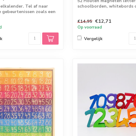
52 Houten magneten letter
elkalender. Tel af naar
schoolborden, whitebords 
e gebeurtenissen zoals een
geverfde muur me...
.
€12,71
€14,95
d
Op voorraad
jk
Vergelijk