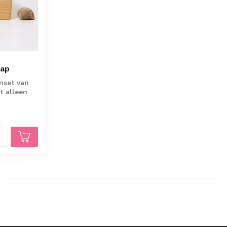
rap
nset van
t alleen