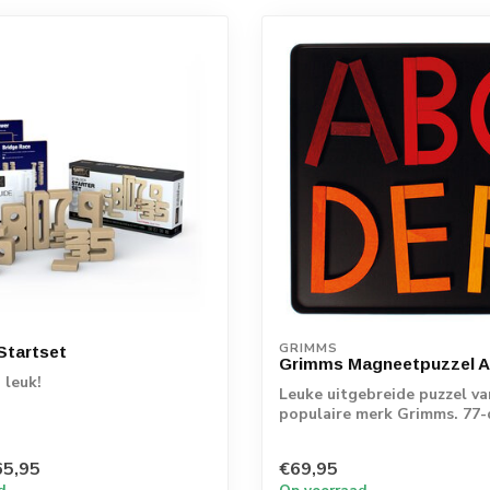
GRIMMS
Startset
Grimms Magneetpuzzel A
 leuk!
Leuke uitgebreide puzzel va
populaire merk Grimms. 77-
deze puzze...
65,95
€69,95