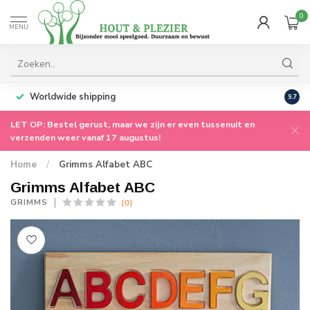
0
MENU
Worldwide shipping
9.7
LET OP: Bestel gerust, maar we zijn er even tussenuit en
verzenden weer vanaf 17 augustus!
Home
/
Grimms Alfabet ABC
Grimms Alfabet ABC
(0)
GRIMMS