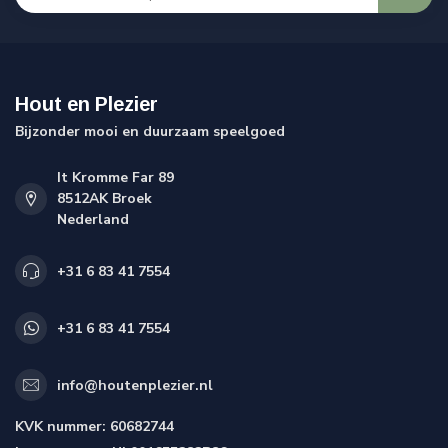
Hout en Plezier
Bijzonder mooi en duurzaam speelgoed
It Kromme Far 89
8512AK Broek
Nederland
+31 6 83 41 7554
+31 6 83 41 7554
info@houtenplezier.nl
KVK nummer:
60682744