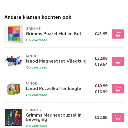
Andere klanten kochten ook
GRIMMS
Grimms Puzzel Hol en Bol
€43,95
Op voorraad
JANOD
€22,99
Janod Magneetset Vliegtuig
€19,54
Op voorraad
JANOD
€19,99
Janod Puzzelkoffer Jungle
€16,99
Op voorraad
GRIMMS
Grimms Magneetpuzzel In
€32,95
Beweging
Op voorraad