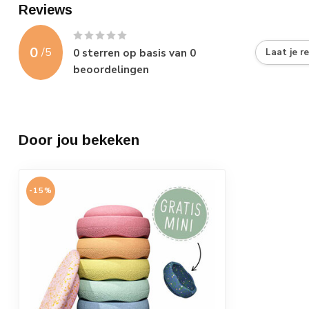
Reviews
0
/
5
0
sterren op basis van
0
Laat je r
beoordelingen
Door jou bekeken
-15%