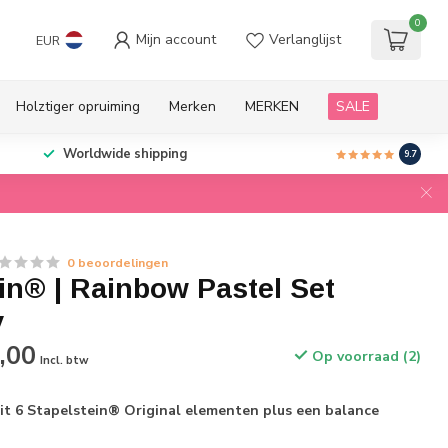
0
Mijn account
Verlanglijst
EUR
Holztiger opruiming
Merken
MERKEN
SALE
Worldwide shipping
9.7
0 beoordelingen
in® | Rainbow Pastel Set
y
,00
Op voorraad (2)
Incl. btw
it 6 Stapelstein® Original elementen plus een balance