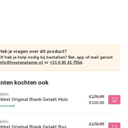
Heb je vragen over dit product?
Of heb je hulp nodig bij bestellen? Bel, app of mail gerust
info@houtenplezier.nl
or
+31 6 83 41 7554
.
anten kochten ook
BBEL
€170,00
bel Original Blank Gelakt Muis
€136,00
voorraad
BBEL
€170,00
bbel Original Blank Gelakt Bos