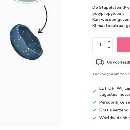
De Stapelstein® e
polypropyleen).
Kan worden gecomb
Klimaatneutraal 
Op voorraad!
Toevoegen om te ver
LET OP: Wij zi
augustus metee
Persoonlijke se
Gratis verzend
Worldwide shi