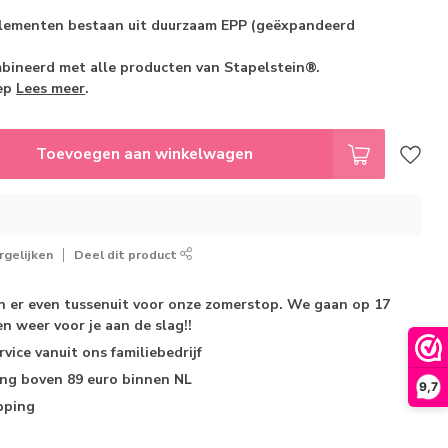
lementen bestaan uit duurzaam EPP (geëxpandeerd
ineerd met alle producten van Stapelstein®.
gep
Lees meer
.
Toevoegen aan winkelwagen
gelijken
Deel dit product
jn er even tussenuit voor onze zomerstop. We gaan op 17
n weer voor je aan de slag!!
rvice
vanuit ons familiebedrijf
ing
boven 89 euro binnen NL
9,7
pping