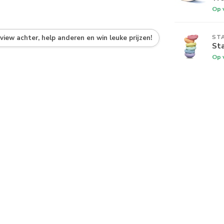
Op 
ST
eview achter, help anderen en win leuke prijzen!
Sta
Op 