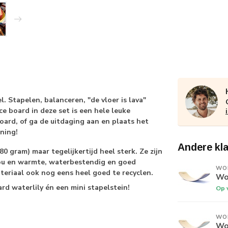
 Stapelen, balanceren, "de vloer is lava"
e board in deze set is een hele leuke
board, of ga de uitdaging aan en plaats het
ning!
Andere kl
0 gram) maar tegelijkertijd heel sterk. Ze zijn
kou en warmte, waterbestendig en goed
WO
teriaal ook nog eens heel goed te recyclen.
Wob
rd waterlily én een mini stapelstein!
Op 
WO
Wo