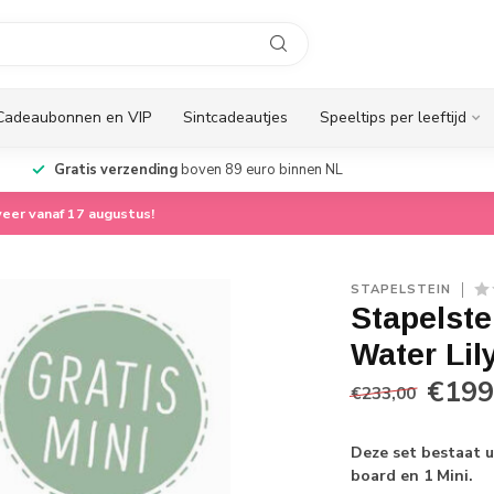
Cadeaubonnen en VIP
Sintcadeautjes
Speeltips per leeftijd
Gratis verzending
boven 89 euro binnen NL
eer vanaf 17 augustus!
STAPELSTEIN
Stapelste
Water Lil
€199
€233,00
Deze set bestaat u
board en 1 Mini.