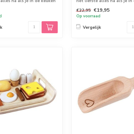
 alles na als je in de keuken
het liefste alles na als je i
s...
€19,95
€22,95
d
Op voorraad
jk
Vergelijk