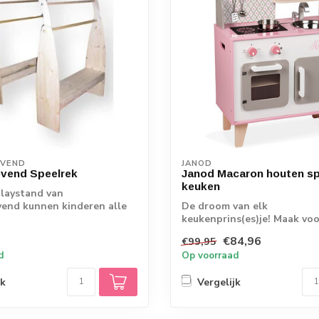
OVEND
JANOD
ovend Speelrek
Janod Macaron houten s
keuken
laystand van
end kunnen kinderen alle
De droom van elk
een hut, wi...
keukenprins(es)je! Maak voo
vriendjes en vriendinnetjes d
€84,96
€99,95
d
Op voorraad
jk
Vergelijk