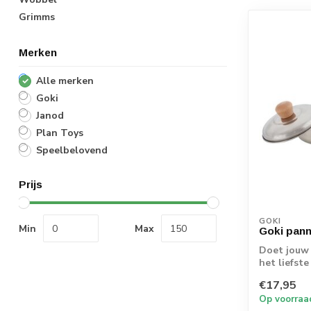
Grimms
Merken
Alle merken
Goki
Janod
Plan Toys
Speelbelovend
Prijs
GOKI
Min
Max
Goki pann
Doet jouw 
het liefste
s...
€17,95
Op voorraa