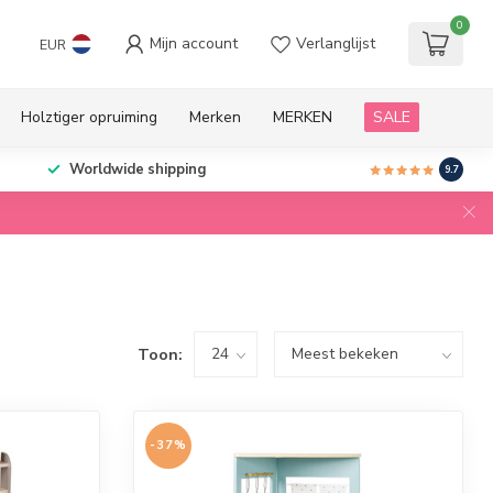
0
Mijn account
Verlanglijst
EUR
Holztiger opruiming
Merken
MERKEN
SALE
Worldwide shipping
9.7
Toon:
-37%