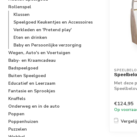
Rollenspel
Klussen
Speelgoed Keukentjes en Accessoires
Verkleden en 'Pretend play'
Eten en drinken
Baby en Persoonlijke verzorging
Wegen, Auto's en Voertuigen
Baby- en Kraamcadeau
Badspeelgoed
SPEELBEL
Speelbel
Buiten Speelgoed
Met deze p
Educatief en Leerzaam
Speelbelov
Fantasie en Sprookjes
kanten op: 
Knuffels
€124,95
Onderweg en in de auto
Op voorraa
Poppen
Vergeli
Poppenhuizen
Puzzelen
Wobbel