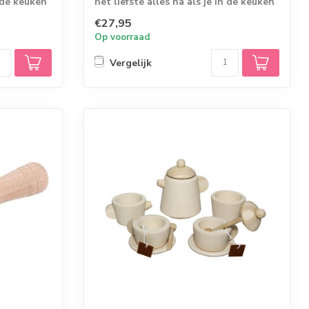
n de keuken
het liefste alles na als je in de keuken
s...
€27,95
Op voorraad
Vergelijk