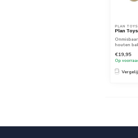
PLAN TOYS
Plan Toy
Onmisbaar 
houten bak
taarten en 
€19,95
Op voorraa
Vergeli