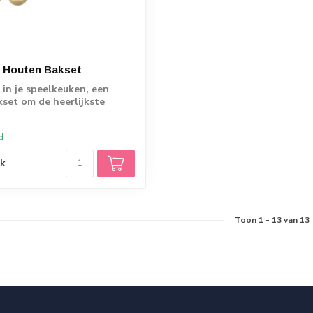
s Houten Bakset
in je speelkeuken, een
set om de heerlijkste
cupc...
d
jk
Toon
1
-
13
van 13