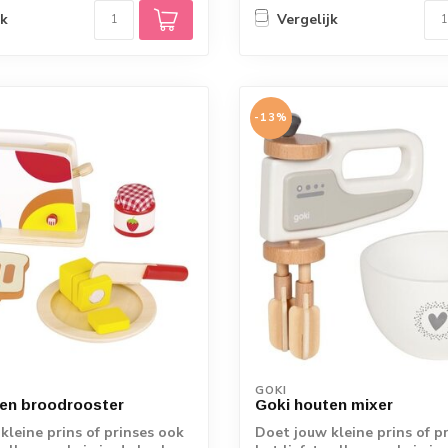
jk
Vergelijk
-13%
GOKI
en broodrooster
Goki houten mixer
kleine prins of prinses ook
Doet jouw kleine prins of p