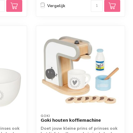
Vergelijk
GOKI
Goki houten koffiemachine
rinses ook
Doet jouw kleine prins of prinses ook