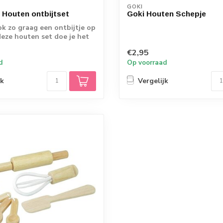
GOKI
 Houten ontbijtset
Goki Houten Schepje
ook zo graag een ontbijtje op
eze houten set doe je het
€2,95
d
Op voorraad
jk
Vergelijk