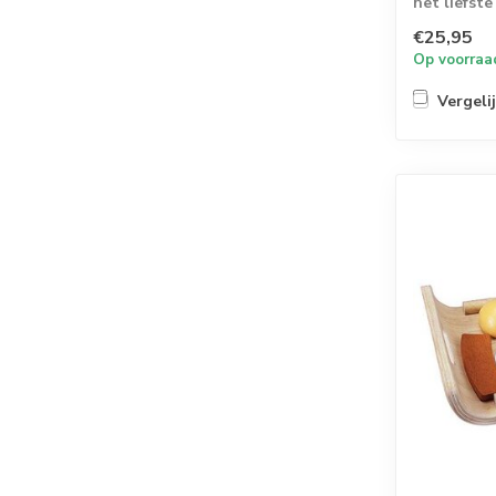
het liefste
s...
€25,95
Op voorraa
Vergeli