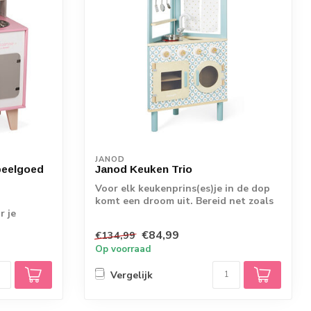
JANOD
peelgoed
Janod Keuken Trio
Voor elk keukenprins(es)je in de dop
komt een droom uit. Bereid net zoals
r je
papa e...
e ...
€84,99
€134,99
Op voorraad
Vergelijk