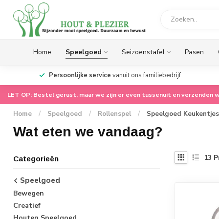
Home
Speelgoed
Seizoenstafel
Pasen
op.
Persoonlijke service
vanuit ons familiebedrijf
LET OP: Bestel gerust, maar we zijn er even tussenuit en verzenden w
Home
/
Speelgoed
/
Rollenspel
/
Speelgoed Keukentjes
Wat eten we vandaag?
13
P
Categorieën
Speelgoed
Bewegen
Creatief
Houten Speelgoed