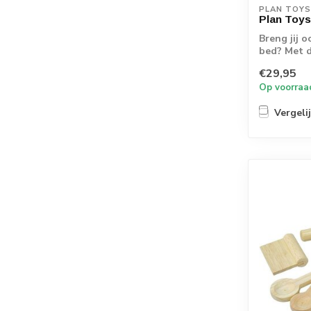
PLAN TOYS
Plan Toys
Breng jij 
bed? Met d
zo v...
€29,95
Op voorraa
Vergeli