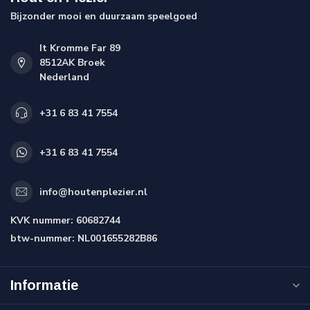
Bijzonder mooi en duurzaam speelgoed
It Kromme Far 89
8512AK Broek
Nederland
+31 6 83 41 7554
+31 6 83 41 7554
info@houtenplezier.nl
KVK nummer:
60682744
btw-nummer:
NL001655282B86
Informatie