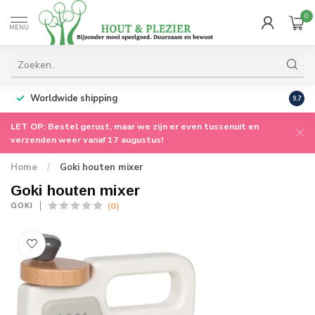
0
MENU
Worldwide shipping
9.7
LET OP: Bestel gerust, maar we zijn er even tussenuit en
verzenden weer vanaf 17 augustus!
Home
/
Goki houten mixer
Goki houten mixer
(0)
GOKI