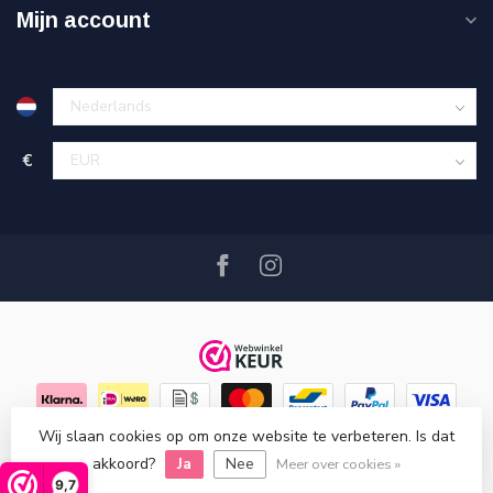
Mijn account
€
Wij slaan cookies op om onze website te verbeteren. Is dat
© Copyright 2026 Hout en Plezier
- Powered by
Lightspeed
-
akkoord?
Ja
Nee
Lightspeed design
by
Dyvelopment
Meer over cookies »
9,7