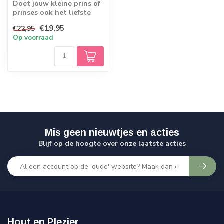
Doet jouw kleine prins of
prinses ook het liefste
alles na als je in de
€19,95
€22,95
keuken s...
Op voorraad
Mis geen nieuwtjes en acties
Blijf op de hoogte over onze laatste acties
Hout en Plezier