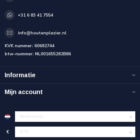
+31 6 83 41 7554
info@houtenplezier.nl
KVK nummer:
60682744
btw-nummer:
NL001655282B86
Informatie
Mijn account
€