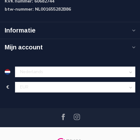
KVK nummer:
60682744
btw-nummer:
NL001655282B86
Informatie
Mijn account
€