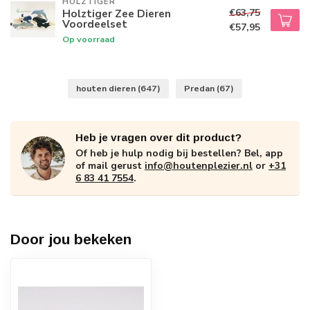
HOLZTIGER
€63,75
Holztiger Zee Dieren
Voordeelset
€57,95
Op voorraad
houten dieren
(647)
Predan
(67)
Heb je vragen over dit product?
Of heb je hulp nodig bij bestellen? Bel, app
of mail gerust
info@houtenplezier.nl
or
+31
6 83 41 7554
.
Door jou bekeken