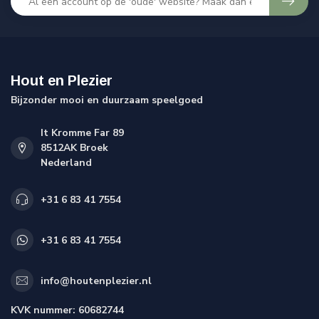
Hout en Plezier
Bijzonder mooi en duurzaam speelgoed
It Kromme Far 89
8512AK Broek
Nederland
+31 6 83 41 7554
+31 6 83 41 7554
info@houtenplezier.nl
KVK nummer:
60682744