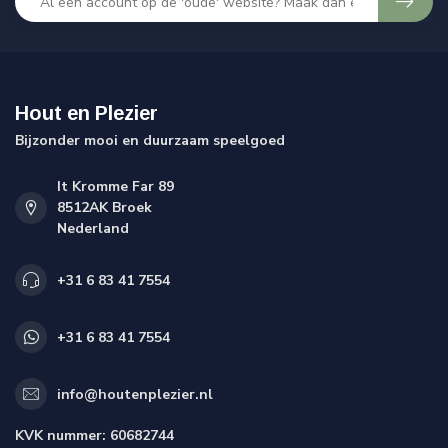
Hout en Plezier
Bijzonder mooi en duurzaam speelgoed
It Kromme Far 89
8512AK Broek
Nederland
+31 6 83 41 7554
+31 6 83 41 7554
info@houtenplezier.nl
KVK nummer:
60682744