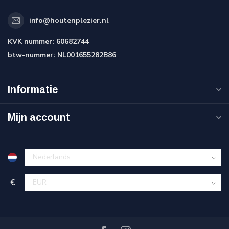
info@houtenplezier.nl
KVK nummer:
60682744
btw-nummer:
NL001655282B86
Informatie
Mijn account
€