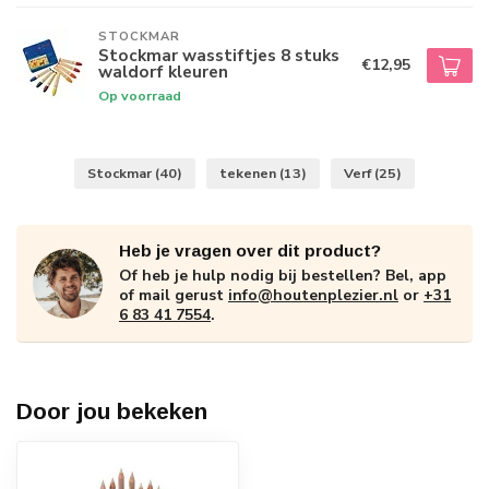
STOCKMAR
Stockmar wasstiftjes 8 stuks
€12,95
waldorf kleuren
Op voorraad
Stockmar
(40)
tekenen
(13)
Verf
(25)
Heb je vragen over dit product?
Of heb je hulp nodig bij bestellen? Bel, app
of mail gerust
info@houtenplezier.nl
or
+31
6 83 41 7554
.
Door jou bekeken