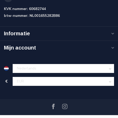
KVK nummer:
60682744
btw-nummer:
NL001655282B86
Informatie
Mijn account
€