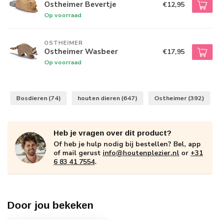
Ostheimer Bevertje
€12,95
Op voorraad
OSTHEIMER
Ostheimer Wasbeer
€17,95
Op voorraad
Bosdieren
(74)
houten dieren
(647)
Ostheimer
(392)
Heb je vragen over dit product?
Of heb je hulp nodig bij bestellen? Bel, app
of mail gerust
info@houtenplezier.nl
or
+31
6 83 41 7554
.
Door jou bekeken