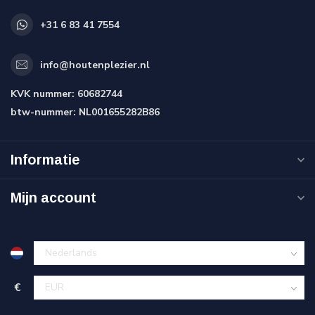
+31 6 83 41 7554
info@houtenplezier.nl
KVK nummer:
60682744
btw-nummer:
NL001655282B86
Informatie
Mijn account
€