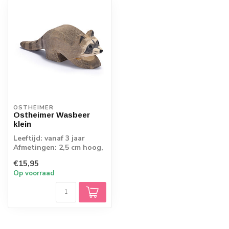
OSTHEIMER
Ostheimer Wasbeer
klein
Leeftijd: vanaf 3 jaar
Afmetingen: 2,5 cm hoog,
8 cm lang
€15,95
Op voorraad
Ostheimer Wouddier...