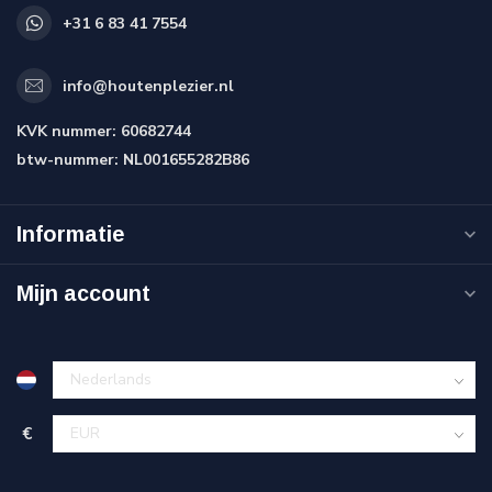
+31 6 83 41 7554
info@houtenplezier.nl
KVK nummer:
60682744
btw-nummer:
NL001655282B86
Informatie
Mijn account
€