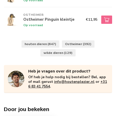
Op voorraad
OSTHEIMER
Ostheimer Pinguin kleintje
€11,95
Op voorraad
houten dieren
(647)
Ostheimer
(392)
wilde dieren
(129)
Heb je vragen over dit product?
Of heb je hulp nodig bij bestellen? Bel, app
of mail gerust
info@houtenplezier.nl
or
+31
6 83 41 7554
.
Door jou bekeken