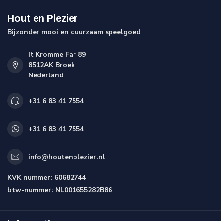
Hout en Plezier
Bijzonder mooi en duurzaam speelgoed
It Kromme Far 89
8512AK Broek
Nederland
+31 6 83 41 7554
+31 6 83 41 7554
info@houtenplezier.nl
KVK nummer:
60682744
btw-nummer:
NL001655282B86