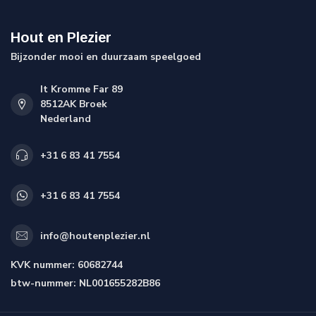
Hout en Plezier
Bijzonder mooi en duurzaam speelgoed
It Kromme Far 89
8512AK Broek
Nederland
+31 6 83 41 7554
+31 6 83 41 7554
info@houtenplezier.nl
KVK nummer:
60682744
btw-nummer:
NL001655282B86