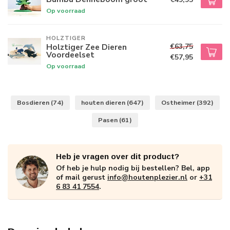
Op voorraad
HOLZTIGER
€63,75
Holztiger Zee Dieren
Voordeelset
€57,95
Op voorraad
Bosdieren
(74)
houten dieren
(647)
Ostheimer
(392)
Pasen
(61)
Heb je vragen over dit product?
Of heb je hulp nodig bij bestellen? Bel, app
of mail gerust
info@houtenplezier.nl
or
+31
6 83 41 7554
.