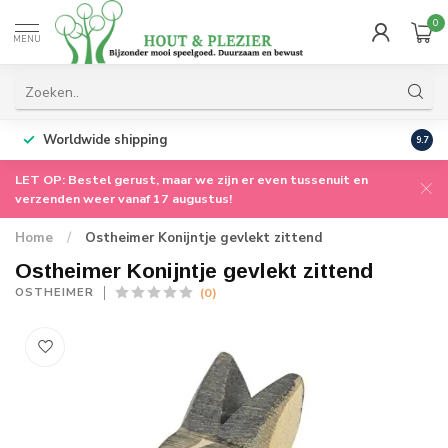
0
MENU
Worldwide shipping
9.7
LET OP: Bestel gerust, maar we zijn er even tussenuit en
verzenden weer vanaf 17 augustus!
Home
/
Ostheimer Konijntje gevlekt zittend
Ostheimer Konijntje gevlekt zittend
(0)
OSTHEIMER