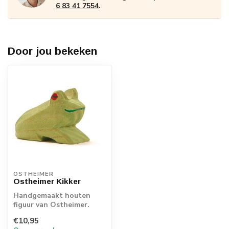
6 83 41 7554
.
Door jou bekeken
OSTHEIMER
Ostheimer Kikker
Handgemaakt houten
figuur van Ostheimer.
Echt Duits vakmanschap.
€10,95