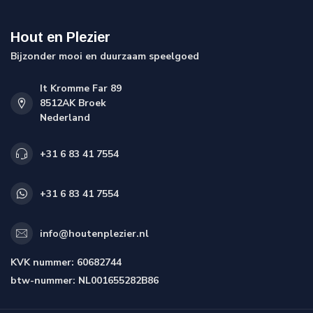
Hout en Plezier
Bijzonder mooi en duurzaam speelgoed
It Kromme Far 89
8512AK Broek
Nederland
+31 6 83 41 7554
+31 6 83 41 7554
info@houtenplezier.nl
KVK nummer:
60682744
btw-nummer:
NL001655282B86