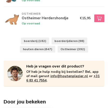
Op voorraad
OSTHEIMER
Ostheimer Herdershondje
€15,95
Op voorraad
boerderij
(182)
boerderijdieren
(98)
houten dieren
(647)
Ostheimer
(392)
Heb je vragen over dit product?
Of heb je hulp nodig bij bestellen? Bel, app
of mail gerust
info@houtenplezier.nl
or
+31
6 83 41 7554
.
Door jou bekeken