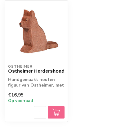
OSTHEIMER
Ostheimer Herdershond
Handgemaakt houten
figuur van Ostheimer, met
oog voor het kind en de
€16,95
natuur.
Op voorraad