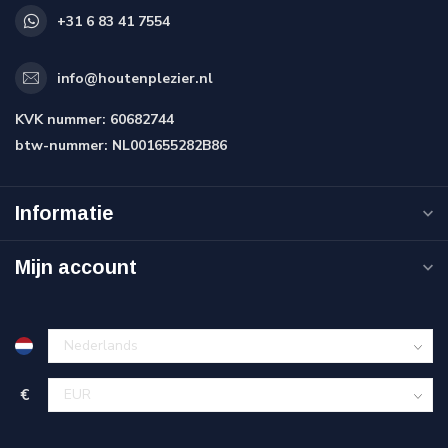
+31 6 83 41 7554
info@houtenplezier.nl
KVK nummer:
60682744
btw-nummer:
NL001655282B86
Informatie
Mijn account
€