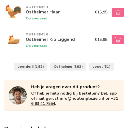
OSTHEIMER
Ostheimer Haan
€15,95
Op voorraad
OSTHEIMER
Ostheimer Kip Liggend
€15,95
Op voorraad
boerderij
(182)
Ostheimer
(392)
vogel
(51)
Heb je vragen over dit product?
Of heb je hulp nodig bij bestellen? Bel, app
of mail gerust
info@houtenplezier.nl
or
+31
6 83 41 7554
.