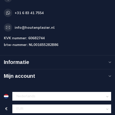
+31 6 83 41 7554
info@houtenplezier.nl
KVK nummer:
60682744
btw-nummer:
NL001655282B86
Informatie
Mijn account
€