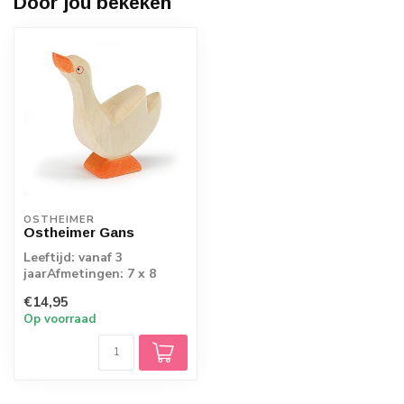
Door jou bekeken
OSTHEIMER
Ostheimer Gans
Leeftijd: vanaf 3
jaarAfmetingen: 7 x 8
cmOstheimer VogelsDe
€14,95
vogels van Ostheime...
Op voorraad