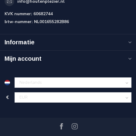
info@houtenplezier.nl
KVK nummer:
60682744
btw-nummer:
NL001655282B86
Informatie
Mijn account
€