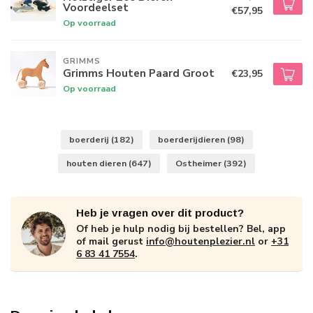
Voordeelset
€57,95
Op voorraad
GRIMMS
Grimms Houten Paard Groot
€23,95
Op voorraad
boerderij
(182)
boerderijdieren
(98)
houten dieren
(647)
Ostheimer
(392)
Heb je vragen over dit product?
Of heb je hulp nodig bij bestellen? Bel, app
of mail gerust
info@houtenplezier.nl
or
+31
6 83 41 7554
.