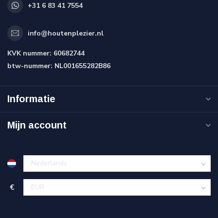
+31 6 83 41 7554
info@houtenplezier.nl
KVK nummer:
60682744
btw-nummer:
NL001655282B86
Informatie
Mijn account
€