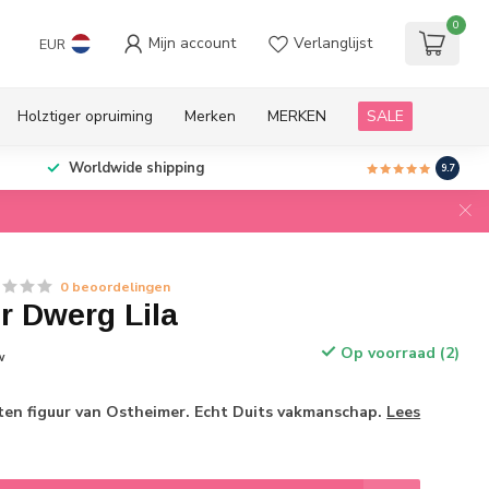
0
Mijn account
Verlanglijst
EUR
Holztiger opruiming
Merken
MERKEN
SALE
Worldwide shipping
9.7
0 beoordelingen
r Dwerg Lila
Op voorraad (2)
w
n figuur van Ostheimer. Echt Duits vakmanschap.
Lees