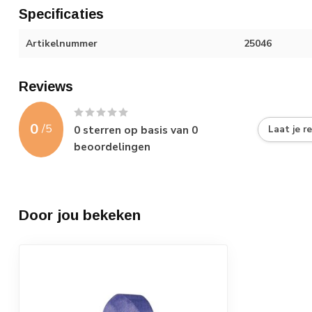
Specificaties
Artikelnummer
25046
Reviews
0
/
5
0
sterren op basis van
0
Laat je r
beoordelingen
Door jou bekeken