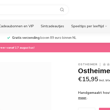
Cadeaubonnen en VIP
Sintcadeautjes
Speeltips per leeftijd
Gratis verzending
boven 89 euro binnen NL
eer vanaf 17 augustus!
OSTHEIMER
Ostheime
€15,95
Incl. bt
Handgemaakt houte
meer
.