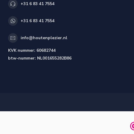
+31 6 83 41 7554
+31 6 83 41 7554
info@houtenplezier.nl
KVK nummer:
60682744
btw-nummer:
NL001655282B86