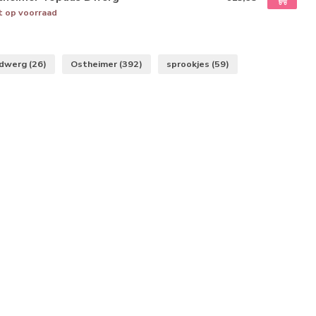
t op voorraad
dwerg
(26)
Ostheimer
(392)
sprookjes
(59)