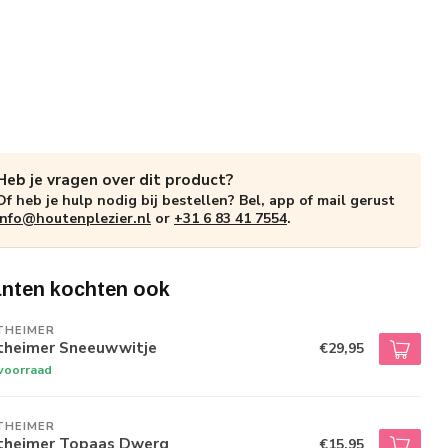
Heb je vragen over dit product?
Of heb je hulp nodig bij bestellen? Bel, app of mail gerust
info@houtenplezier.nl
or
+31 6 83 41 7554
.
anten kochten ook
THEIMER
theimer Sneeuwwitje
€29,95
voorraad
THEIMER
theimer Topaas Dwerg
€15,95