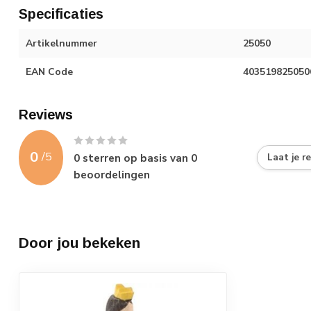
Specificaties
Artikelnummer
25050
EAN Code
403519825050
Reviews
0
/
5
0
sterren op basis van
0
Laat je r
beoordelingen
Door jou bekeken