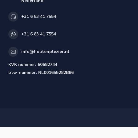
Nederland
+31 6 83 41 7554
+31 6 83 41 7554
info@houtenplezier.nl
KVK nummer:
60682744
btw-nummer:
NL001655282B86