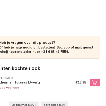
Heb je vragen over dit product?
Of heb je hulp nodig bij bestellen? Bel, app of mail gerust
info@houtenplezier.nl
or
+31 6 83 41 7554
.
anten kochten ook
THEIMER
theimer Topaas Dwerg
€15,95
t op voorraad
Ostheimer
(392)
sprookjes
(59)