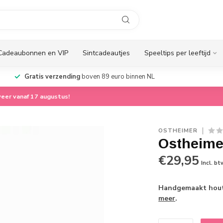
Cadeaubonnen en VIP
Sintcadeautjes
Speeltips per leeftijd
Gratis verzending
boven 89 euro binnen NL
eer vanaf 17 augustus!
OSTHEIMER
Ostheime
€29,95
Incl. bt
Handgemaakt houte
meer
.