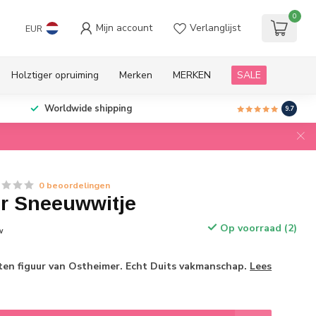
0
Mijn account
Verlanglijst
EUR
Holztiger opruiming
Merken
MERKEN
SALE
Worldwide shipping
9.7
0 beoordelingen
r Sneeuwwitje
Op voorraad (2)
w
n figuur van Ostheimer. Echt Duits vakmanschap.
Lees