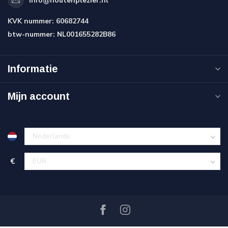
info@houtenplezier.nl
KVK nummer:
60682744
btw-nummer:
NL001655282B86
Informatie
Mijn account
€