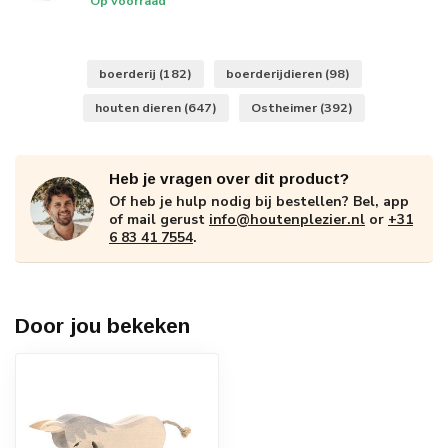
Op voorraad
boerderij
(182)
boerderijdieren
(98)
houten dieren
(647)
Ostheimer
(392)
Heb je vragen over dit product?
Of heb je hulp nodig bij bestellen? Bel, app
of mail gerust
info@houtenplezier.nl
or
+31
6 83 41 7554
.
Door jou bekeken