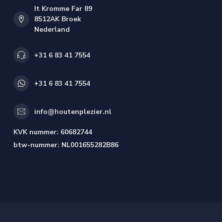
It Kromme Far 89
8512AK Broek
Nederland
+31 6 83 41 7554
+31 6 83 41 7554
info@houtenplezier.nl
KVK nummer:
60682744
btw-nummer:
NL001655282B86