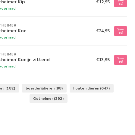
theimer Kip
€12,95
voorraad
THEIMER
theimer Koe
€24,95
voorraad
THEIMER
heimer Konijn zittend
€13,95
voorraad
rij
(182)
boerderijdieren
(98)
houten dieren
(647)
Ostheimer
(392)