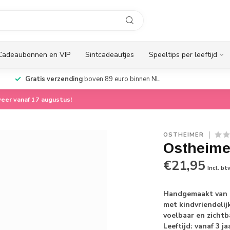
Cadeaubonnen en VIP
Sintcadeautjes
Speeltips per leeftijd
Gratis verzending
boven 89 euro binnen NL
eer vanaf 17 augustus!
OSTHEIMER
Ostheime
€21,95
Incl. bt
Handgemaakt van 
met kindvriendelij
voelbaar en zichtb
Leeftijd: vanaf 3 ja