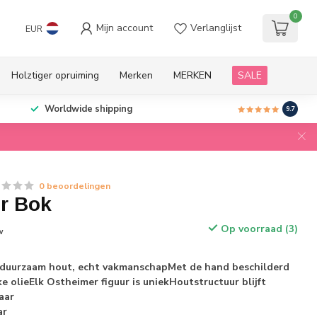
0
Mijn account
Verlanglijst
EUR
Holztiger opruiming
Merken
MERKEN
SALE
Worldwide shipping
9.7
0 beoordelingen
r Bok
Op voorraad (3)
w
duurzaam hout, echt vakmanschapMet de hand beschilderd
ke olieElk Ostheimer figuur is uniekHoutstructuur blijft
aar
ar