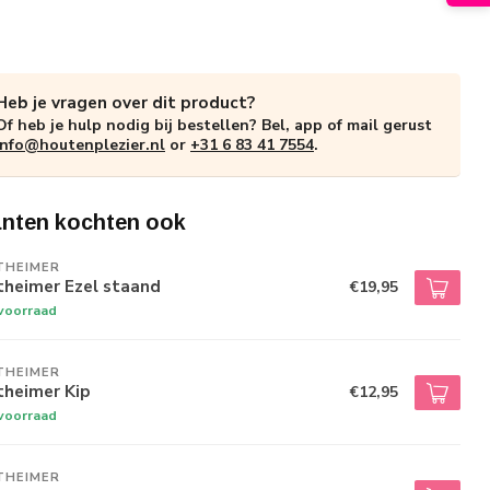
Heb je vragen over dit product?
Of heb je hulp nodig bij bestellen? Bel, app of mail gerust
info@houtenplezier.nl
or
+31 6 83 41 7554
.
anten kochten ook
THEIMER
theimer Ezel staand
€19,95
voorraad
THEIMER
theimer Kip
€12,95
voorraad
THEIMER