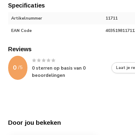
Specificaties
Artikelnummer
11711
EAN Code
403519811711
Reviews
0
/
5
0
sterren op basis van
0
Laat je r
beoordelingen
Door jou bekeken