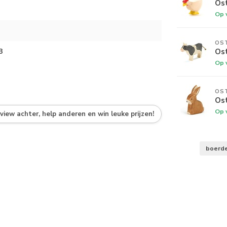
Os
Op 
OS
Os
3
Op 
OS
Ost
Op 
eview achter, help anderen en win leuke prijzen!
boerde