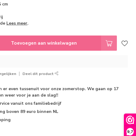
5 cm
ij
rde
Lees meer
.
Toevoegen aan winkelwagen
gelijken
Deel dit product
jn er even tussenuit voor onze zomerstop. We gaan op 17
n weer voor je aan de slag!!
rvice
vanuit ons familiebedrijf
ing
boven 89 euro binnen NL
pping
9,7