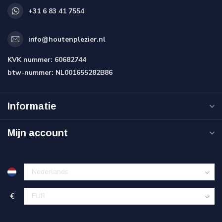
+31 6 83 41 7554
info@houtenplezier.nl
KVK nummer:
60682744
btw-nummer:
NL001655282B86
Informatie
Mijn account
€