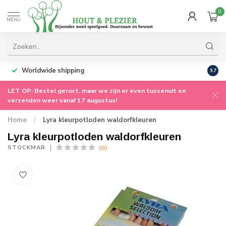
0
MENU
Worldwide shipping
9.7
LET OP: Bestel gerust, maar we zijn er even tussenuit en
verzenden weer vanaf 17 augustus!
Home
/
Lyra kleurpotloden waldorfkleuren
Lyra kleurpotloden waldorfkleuren
(0)
STOCKMAR