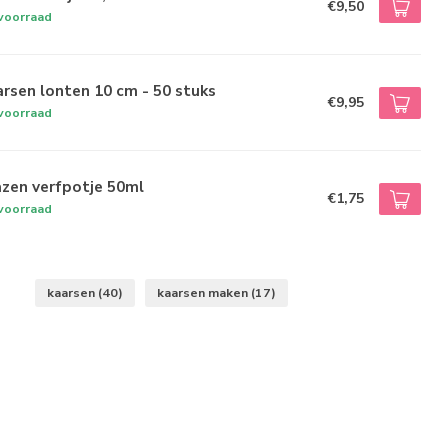
€9,50
voorraad
rsen lonten 10 cm - 50 stuks
€9,95
voorraad
zen verfpotje 50ml
€1,75
voorraad
kaarsen
(40)
kaarsen maken
(17)