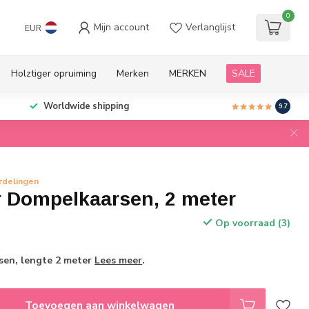
0
Mijn account
Verlanglijst
EUR
Holztiger opruiming
Merken
MERKEN
SALE
Worldwide shipping
9.7
rdelingen
r Dompelkaarsen, 2 meter
Op voorraad (3)
rsen, lengte 2 meter
Lees meer
.
Toevoegen aan winkelwagen