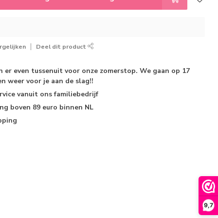
gelijken
Deel dit product
jn er even tussenuit voor onze zomerstop. We gaan op 17
n weer voor je aan de slag!!
rvice
vanuit ons familiebedrijf
ing
boven 89 euro binnen NL
pping
9,7