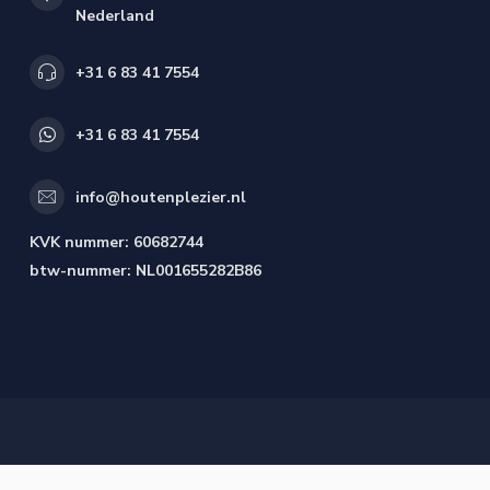
Nederland
+31 6 83 41 7554
+31 6 83 41 7554
info@houtenplezier.nl
KVK nummer:
60682744
btw-nummer:
NL001655282B86