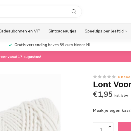
Cadeaubonnen en VIP
Sintcadeautjes
Speeltips per leeftijd
Gratis verzending
boven 89 euro binnen NL
eer vanaf 17 augustus!
0 beoo
Lont Voo
€1,95
Incl. btw
Maak je eigen kaa