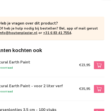
Heb je vragen over dit product?
Of heb je hulp nodig bij bestellen? Bel, app of mail gerust
info@houtenplezier.nl
or
+31 6 83 41 7554
.
anten kochten ook
ural Earth Paint
€23,95
voorraad
ural Earth Paint - voor 2 liter verf
€35,95
voorraad
rsenlontjes 3,5 cm - 100 stuks