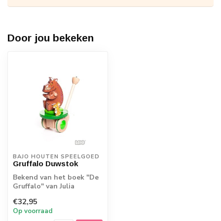
Door jou bekeken
BAJO HOUTEN SPEELGOED
Gruffalo Duwstok
Bekend van het boek "De
Gruffalo" van Julia
Donaldson. Het
€32,95
speelgoed van Gruffal...
Op voorraad