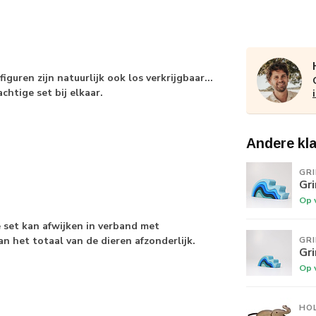
guren zijn natuurlijk ook los verkrijgbaar...
chtige set bij elkaar.
Andere kl
GR
Gr
Op 
e set kan afwijken in verband met
an het totaal van de dieren afzonderlijk.
GR
Gr
Op 
HO