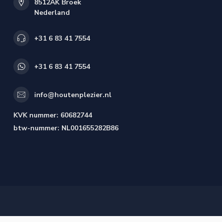
8512AK Broek
Nederland
+31 6 83 41 7554
+31 6 83 41 7554
info@houtenplezier.nl
KVK nummer:
60682744
btw-nummer:
NL001655282B86