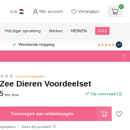
0
Mijn account
Verlanglijst
EUR
Holztiger opruiming
Merken
MERKEN
SALE
Worldwide shipping
9.7
0 beoordelingen
 Zee Dieren Voordeelset
5
Op voorraad (2)
Incl. btw
Toevoegen aan winkelwagen
gelijken
Deel dit product