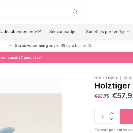
Cadeaubonnen en VIP
Sintcadeautjes
Speeltips per leeftijd
Gratis verzending
boven 89 euro binnen NL
eer vanaf 17 augustus!
HOLZTIGER
Holztiger
€57,9
€63,75
Toevoegen om te ver