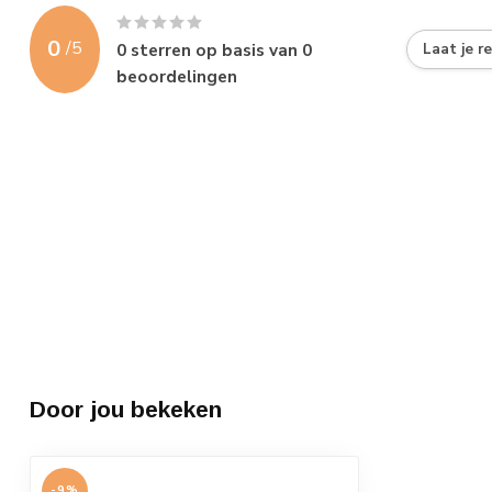
0
/
5
0
sterren op basis van
0
Laat je r
beoordelingen
Door jou bekeken
-9%