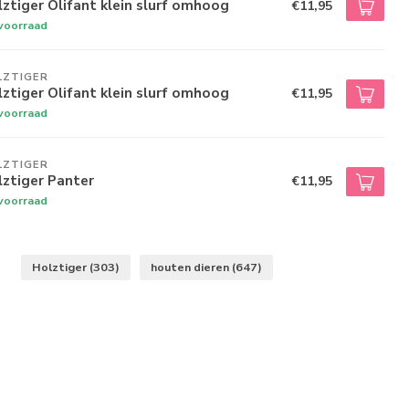
ztiger Olifant klein slurf omhoog
€11,95
voorraad
LZTIGER
ztiger Olifant klein slurf omhoog
€11,95
voorraad
LZTIGER
ztiger Panter
€11,95
voorraad
Holztiger
(303)
houten dieren
(647)