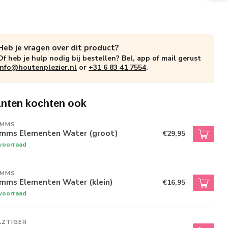
Heb je vragen over dit product?
Of heb je hulp nodig bij bestellen? Bel, app of mail gerust
info@houtenplezier.nl
or
+31 6 83 41 7554
.
anten kochten ook
IMMS
imms Elementen Water (groot)
€29,95
voorraad
IMMS
imms Elementen Water (klein)
€16,95
voorraad
LZTIGER