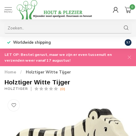
0
MENU
Worldwide shipping
9.7
LET OP: Bestel gerust, maar we zijn er even tussenuit en
verzenden weer vanaf 17 augustus!
Home
/
Holztiger Witte Tijger
Holztiger Witte Tijger
(0)
HOLZTIGER