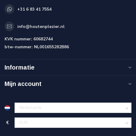
+31 6 83 41 7554
info@houtenplezier.nl
KVK nummer:
60682744
btw-nummer:
NL001655282B86
Informatie
Mijn account
€