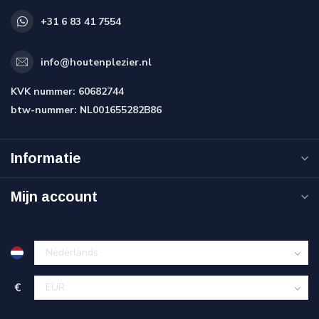
+31 6 83 41 7554
info@houtenplezier.nl
KVK nummer:
60682744
btw-nummer:
NL001655282B86
Informatie
Mijn account
€