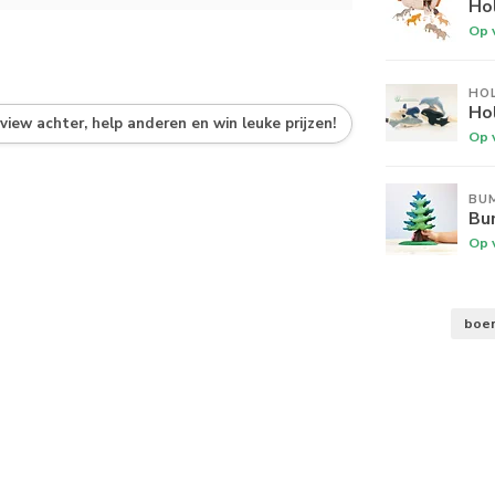
Hol
Op 
HO
Hol
eview achter, help anderen en win leuke prijzen!
Op 
BU
Bu
Op 
boer