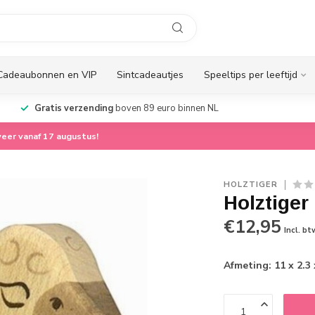
Cadeaubonnen en VIP
Sintcadeautjes
Speeltips per leeftijd
Gratis verzending
boven 89 euro binnen NL
eer vanaf 17 augustus!
HOLZTIGER
Holztiger
€12,95
Incl. bt
Afmeting: 11 x 2.3