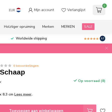
0
Mijn account
Verlanglijst
EUR
Holztiger opruiming
Merken
MERKEN
SALE
Worldwide shipping
9.7
0 beoordelingen
 Schaap
Op voorraad (8)
w
 x 8.3 cm
Lees meer
.
Toevoegen aan winkelwagen