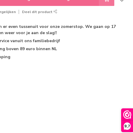
gelijken
Deel dit product
jn er even tussenuit voor onze zomerstop. We gaan op 17
n weer voor je aan de slag!!
rvice
vanuit ons familiebedrijf
ing
boven 89 euro binnen NL
pping
9,7