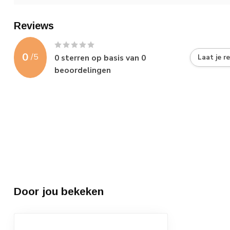
Reviews
0
/
5
0
sterren op basis van
0
Laat je r
beoordelingen
Door jou bekeken