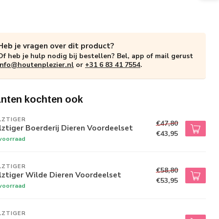
Heb je vragen over dit product?
Of heb je hulp nodig bij bestellen? Bel, app of mail gerust
info@houtenplezier.nl
or
+31 6 83 41 7554
.
anten kochten ook
LZTIGER
€47,80
ztiger Boerderij Dieren Voordeelset
€43,95
voorraad
LZTIGER
€58,80
ztiger Wilde Dieren Voordeelset
€53,95
voorraad
LZTIGER