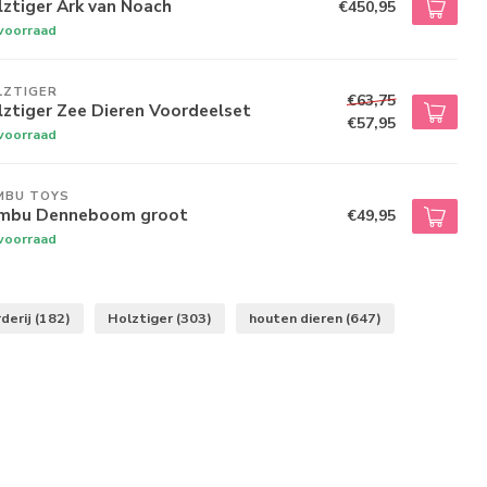
ztiger Ark van Noach
€450,95
voorraad
LZTIGER
€63,75
ztiger Zee Dieren Voordeelset
€57,95
voorraad
MBU TOYS
mbu Denneboom groot
€49,95
voorraad
derij
(182)
Holztiger
(303)
houten dieren
(647)