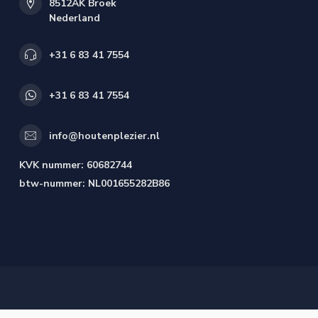
8512AK Broek
Nederland
+31 6 83 41 7554
+31 6 83 41 7554
info@houtenplezier.nl
KVK nummer:
60682744
btw-nummer:
NL001655282B86