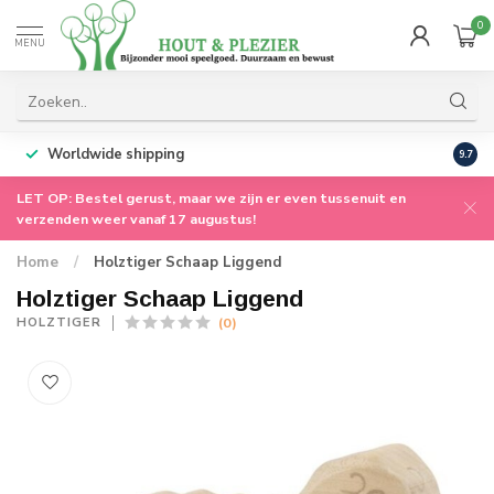
0
MENU
Worldwide shipping
9.7
LET OP: Bestel gerust, maar we zijn er even tussenuit en
verzenden weer vanaf 17 augustus!
Home
/
Holztiger Schaap Liggend
Holztiger Schaap Liggend
(0)
HOLZTIGER