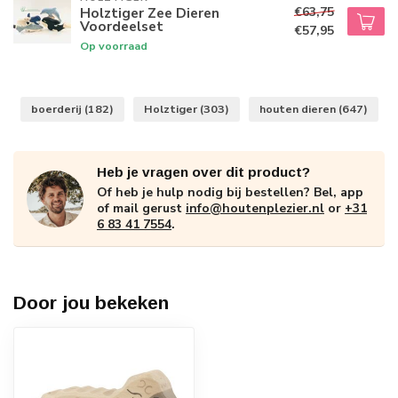
€63,75
Holztiger Zee Dieren
Voordeelset
€57,95
Op voorraad
boerderij
(182)
Holztiger
(303)
houten dieren
(647)
Heb je vragen over dit product?
Of heb je hulp nodig bij bestellen? Bel, app
of mail gerust
info@houtenplezier.nl
or
+31
6 83 41 7554
.
Door jou bekeken