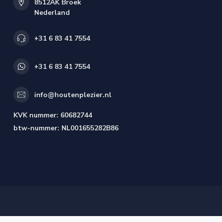
8512AK Broek
Nederland
+31 6 83 41 7554
+31 6 83 41 7554
info@houtenplezier.nl
KVK nummer:
60682744
btw-nummer:
NL001655282B86