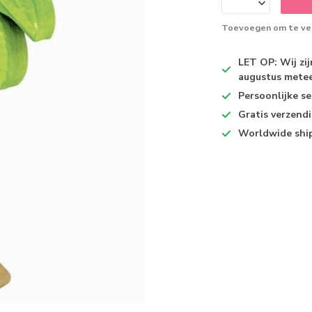
Toevoegen om te ver
LET OP: Wij zi
augustus metee
Persoonlijke se
Gratis verzend
Worldwide shi