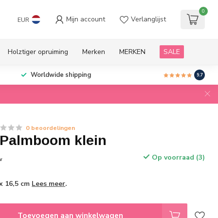
0
Mijn account
Verlanglijst
EUR
Holztiger opruiming
Merken
MERKEN
SALE
Worldwide shipping
9.7
0 beoordelingen
r Palmboom klein
Op voorraad (3)
w
 x 16,5 cm
Lees meer
.
Toevoegen aan winkelwagen