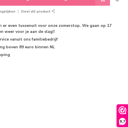
gelijken
Deel dit product
jn er even tussenuit voor onze zomerstop. We gaan op 17
n weer voor je aan de slag!!
rvice
vanuit ons familiebedrijf
ing
boven 89 euro binnen NL
pping
9,7