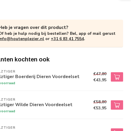
Heb je vragen over dit product?
Of heb je hulp nodig bij bestellen? Bel, app of mail gerust
info@houtenplezier.nl
or
+31 6 83 41 7554
.
anten kochten ook
LZTIGER
€47,80
ztiger Boerderij Dieren Voordeelset
€43,95
voorraad
LZTIGER
€58,80
ztiger Wilde Dieren Voordeelset
€53,95
voorraad
LZTIGER