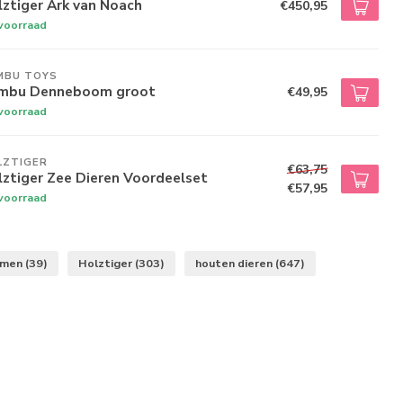
ztiger Ark van Noach
€450,95
voorraad
MBU TOYS
mbu Denneboom groot
€49,95
voorraad
LZTIGER
€63,75
ztiger Zee Dieren Voordeelset
€57,95
voorraad
omen
(39)
Holztiger
(303)
houten dieren
(647)