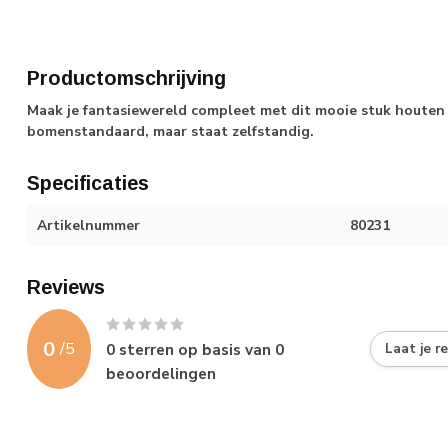
Productomschrijving
Maak je fantasiewereld compleet met dit mooie stuk houte
bomenstandaard, maar staat zelfstandig.
Specificaties
Artikelnummer
80231
Reviews
0
/
5
0
sterren op basis van
0
Laat je r
beoordelingen