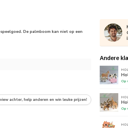
n speelgoed. De palmboom kan niet op een
Andere kl
HO
Hol
Op 
HO
eview achter, help anderen en win leuke prijzen!
Hol
Op 
HO