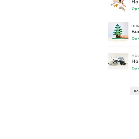
Hol
Op 
BU
Bu
Op 
HO
Hol
Op 
b