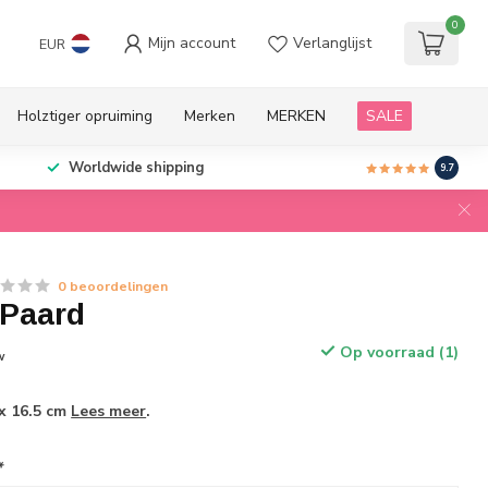
0
Mijn account
Verlanglijst
EUR
Holztiger opruiming
Merken
MERKEN
SALE
Worldwide shipping
9.7
0 beoordelingen
 Paard
Op voorraad (1)
w
 x 16.5 cm
Lees meer
.
*