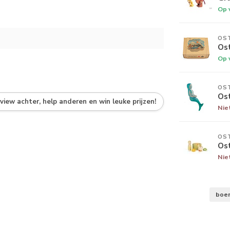
Op 
OS
Os
Op 
OS
Os
eview achter, help anderen en win leuke prijzen!
Nie
OS
Os
Nie
boer