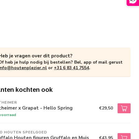
Heb je vragen over dit product?
Of heb je hulp nodig bij bestellen? Bel, app of mail gerust
info@houtenplezier.nl
or
+31 6 83 41 7554
.
anten kochten ook
THEIMER
heimer x Grapat - Hello Spring
€29,50
voorraad
JO HOUTEN SPEELGOED
ffalo Houten figuren Gruffalo en Muis
€43,95