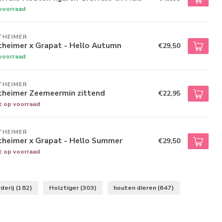
voorraad
THEIMER
theimer x Grapat - Hello Autumn
€29,50
voorraad
THEIMER
theimer Zeemeermin zittend
€22,95
t op voorraad
THEIMER
theimer x Grapat - Hello Summer
€29,50
t op voorraad
derij
(182)
Holztiger
(303)
houten dieren
(647)