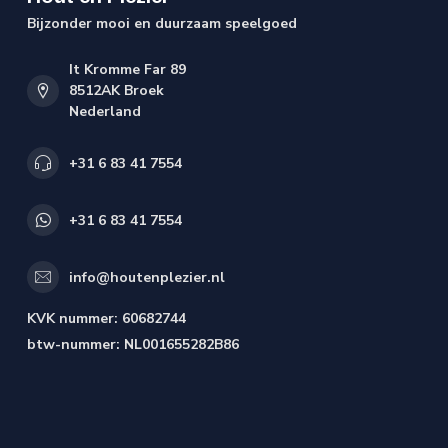
Bijzonder mooi en duurzaam speelgoed
It Kromme Far 89
8512AK Broek
Nederland
+31 6 83 41 7554
+31 6 83 41 7554
info@houtenplezier.nl
KVK nummer:
60682744
btw-nummer:
NL001655282B86