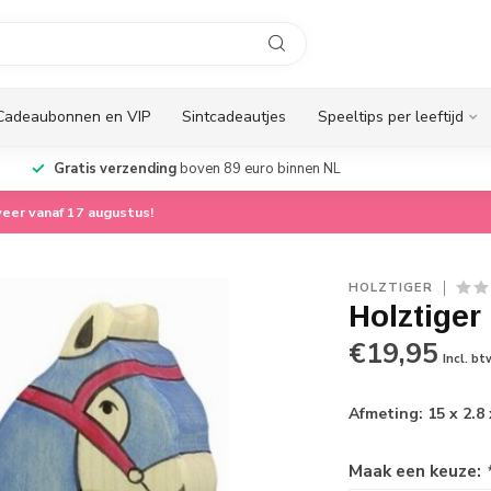
Cadeaubonnen en VIP
Sintcadeautjes
Speeltips per leeftijd
Gratis verzending
boven 89 euro binnen NL
eer vanaf 17 augustus!
HOLZTIGER
Holztiger
€19,95
Incl. bt
Afmeting: 15 x 2.8
Maak een keuze: