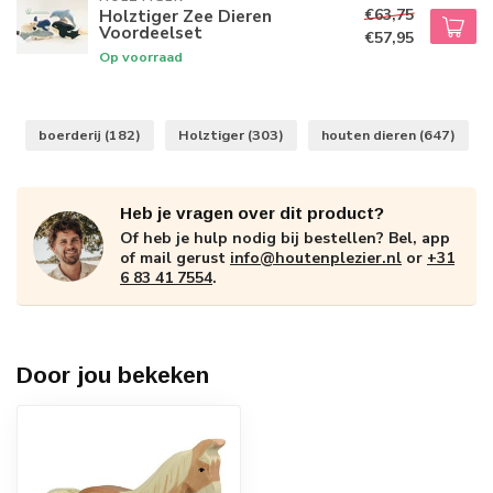
€63,75
Holztiger Zee Dieren
Voordeelset
€57,95
Op voorraad
boerderij
(182)
Holztiger
(303)
houten dieren
(647)
Heb je vragen over dit product?
Of heb je hulp nodig bij bestellen? Bel, app
of mail gerust
info@houtenplezier.nl
or
+31
6 83 41 7554
.
Door jou bekeken