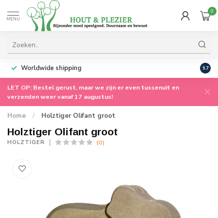
0
MENU
Worldwide shipping
9.7
LET OP: Bestel gerust, maar we zijn er even tussenuit en
verzenden weer vanaf 17 augustus!
Home
/
Holztiger Olifant groot
Holztiger Olifant groot
(0)
HOLZTIGER