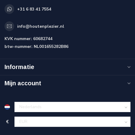
+31 6 83 41 7554
info@houtenplezier.nl
KVK nummer:
60682744
btw-nummer:
NL001655282B86
Informatie
Mijn account
€