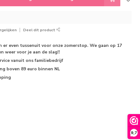
gelijken
Deel dit product
jn er even tussenuit voor onze zomerstop. We gaan op 17
n weer voor je aan de slag!!
rvice
vanuit ons familiebedrijf
ing
boven 89 euro binnen NL
pping
9,7