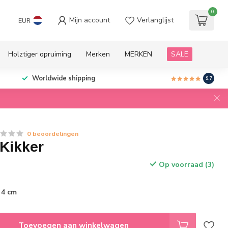
0
Mijn account
Verlanglijst
EUR
Holztiger opruiming
Merken
MERKEN
SALE
Worldwide shipping
9.7
0 beoordelingen
 Kikker
Op voorraad (3)
 4 cm
Toevoegen aan winkelwagen