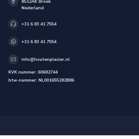
8512AK Broek
Nederland
+31 6 83 41 7554
+31 6 83 41 7554
info@houtenplezier.nl
KVK nummer:
60682744
btw-nummer:
NL001655282B86