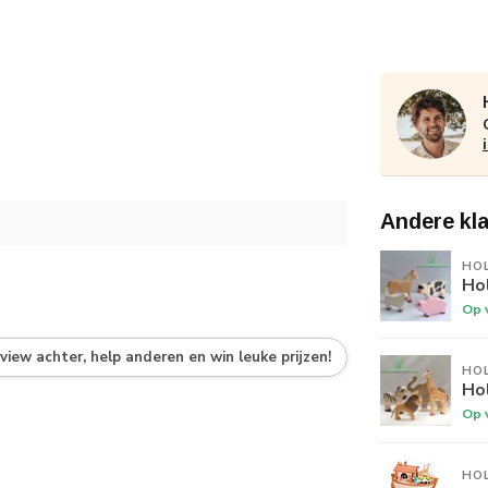
Andere kl
HO
Hol
Op 
eview achter, help anderen en win leuke prijzen!
HO
Hol
Op 
HO