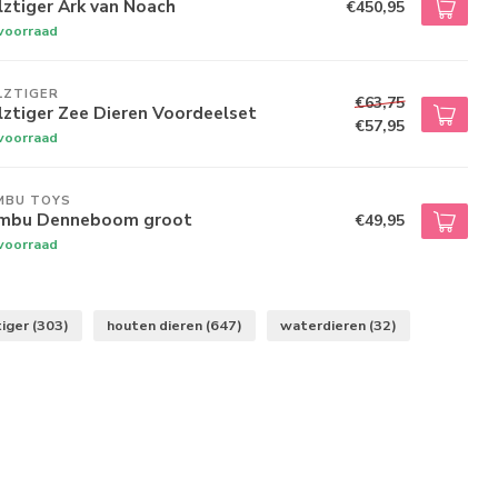
ztiger Ark van Noach
€450,95
voorraad
LZTIGER
€63,75
ztiger Zee Dieren Voordeelset
€57,95
voorraad
MBU TOYS
mbu Denneboom groot
€49,95
voorraad
tiger
(303)
houten dieren
(647)
waterdieren
(32)