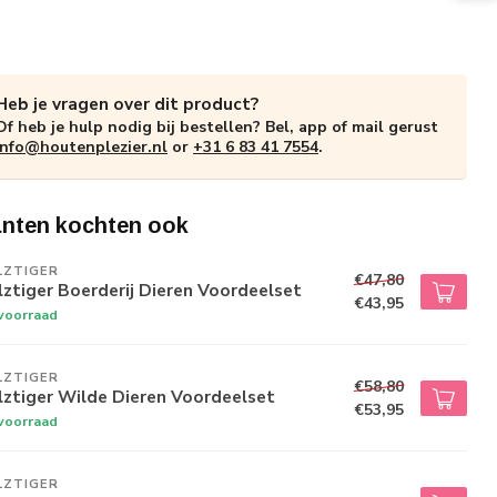
Heb je vragen over dit product?
Of heb je hulp nodig bij bestellen? Bel, app of mail gerust
info@houtenplezier.nl
or
+31 6 83 41 7554
.
anten kochten ook
LZTIGER
€47,80
ztiger Boerderij Dieren Voordeelset
€43,95
voorraad
LZTIGER
€58,80
ztiger Wilde Dieren Voordeelset
€53,95
voorraad
LZTIGER