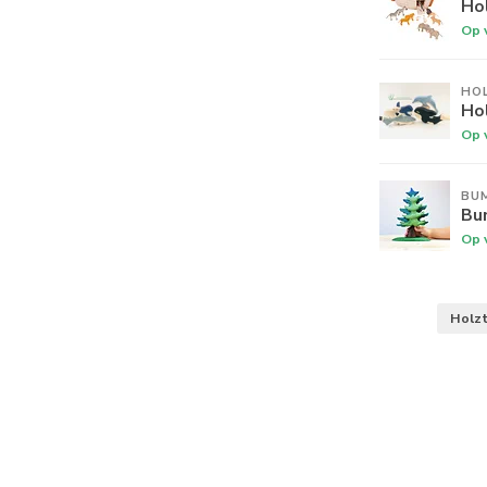
Hol
Op 
HO
Hol
Op 
BU
Bu
Op 
Holz